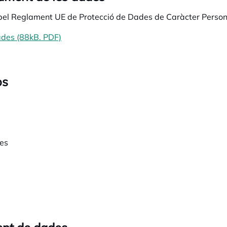
a pel Reglament UE de Protecció de Dades de Caràcter Person
dades (88kB. PDF)
opens in a new tab
os
es