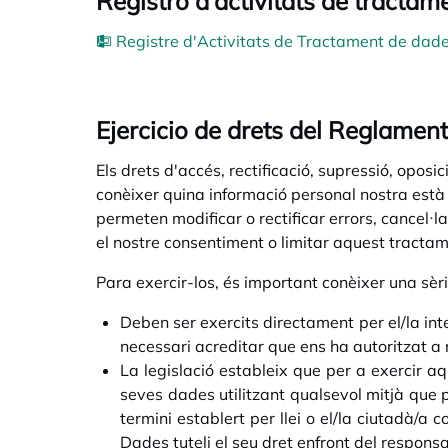
Registro d'activitats de tracta
Registre d'Activitats de Tractament de dade
Ejercicio de drets del Reglame
Els drets d'accés, rectificació, supressió, oposi
conèixer quina informació personal nostra està 
permeten modificar o rectificar errors, cancel
el nostre consentiment o limitar aquest tractam
Para exercir-los, és important conèixer una sèr
Deben ser exercits directament per el/la int
necessari acreditar que ens ha autoritzat a 
La legislació estableix que per a exercir aqu
seves dades utilitzant qualsevol mitjà que pe
termini establert per llei o el/la ciutadà/a
Dades tuteli el seu dret enfront del responsa