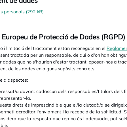
ment de dades
s personals (292 kB)
nt Europeu de Protecció de Dades (RGPD)
ció i limitació del tractament estan reconeguts en el
Reglamen
sent tractada per un responsable, de qui o d'on han obtingut
·lar dades que no s'haurien d'estar tractant, oposar-nos a t
ent de les dades en alguns supòsits concrets.
ie d'aspectes:
eressat/a davant cadascun dels responsables/titulars dels fi
representar-la.
ests drets és imprescindible que el/la ciutadà/a se dirigeixi
rmeti acreditar l'enviament i la recepció de la sol·licitud. Si
 considera que la resposta que rep no és l'adequada, pot sol
ble.