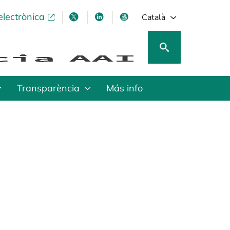
electrònica
opens in a new tab
opens in a new tab
opens in a new tab
opens in a new tab
Català
Transparència
Más info