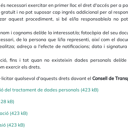
s necessari exercitar en primer lloc el dret d'accés per a pod
l, gratuït i no pot suposar cap ingrés addicional per al resp
litzar aquest procediment, si bé el/la responsable/a no p
 el nom i cognoms del/de la interessat/a; fotocòpia del seu do
ecessari, de la persona que li/la representi, així com el doc
ealitza; adreça a l'efecte de notificacions; data i signatura
ió, fins i tot quan no existeixin dades personals del/de 
m exercir els drets.
ol·licitar qualsevol d'aquests drets davant el
Consell de Trans
ació del tractament de dades personals (423 kB)
428 kB)
cació (423 kB)
ssió (423 kB)