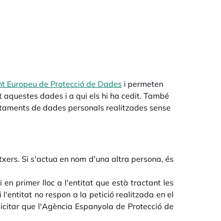
t Europeu de Protecció de Dades
opens in a new tab
i permeten
 aquestes dades i a qui els hi ha cedit. També
ractaments de dades personals realitzades sense
txers. Si s'actua en nom d'una altra persona, és
 en primer lloc a l'entitat que està tractant les
 l'entitat no respon a la petició realitzada en el
·licitar que l'Agència Espanyola de Protecció de