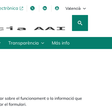
ectrònica
opens in a new tab
opens in a new tab
opens in a new tab
opens in a new tab
Valencià
Transparència
Más info
nar sobre el funcionament o la informació que
r el formulari.