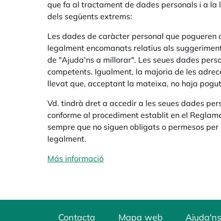
que fa al tractament de dades personals i a la ll
dels següents extrems:
Les dades de caràcter personal que pogueren con
legalment encomanats relatius als suggeriments
de "Ajuda'ns a millorar". Les seues dades persona
competents. Igualment, la majoria de les adrece
llevat que, acceptant la mateixa, no haja pogut
Vd. tindrà dret a accedir a les seues dades pers
conforme al procediment establit en el Reglam
sempre que no siguen obligats o permesos per u
legalment.
Más informació
opens in a new tab
Contacta
Mapa web
Ajuda'ns