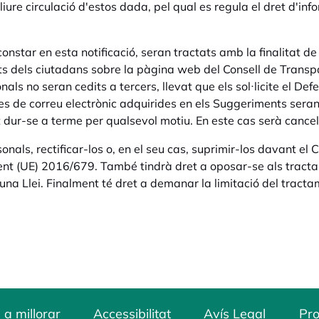
iure circulació d'estos dada, pel qual es regula el dret d'inf
star en esta notificació, seran tractats amb la finalitat de
 dels ciutadans sobre la pàgina web del Consell de Transpa
ls no seran cedits a tercers, llevat que els sol·licite el Defe
s de correu electrònic adquirides en els Suggeriments seran c
 dur-se a terme per qualsevol motiu. En este cas serà cancel·
onals, rectificar-los o, en el seu cas, suprimir-los davant e
ent (UE) 2016/679. També tindrà dret a oposar-se als tract
na Llei. Finalment té dret a demanar la limitació del tracta
 a millorar
Accessibilitat
Avís Legal
Pro