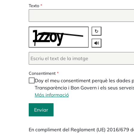
Texto
*
↻
🔊
Consentiment
*
Doy el meu consentiment perquè les dades per
Transparència i Bon Govern i els seus serveis
Más informació
opens in a new tab
Enviar
En compliment del Reglament (UE) 2016/679 del P