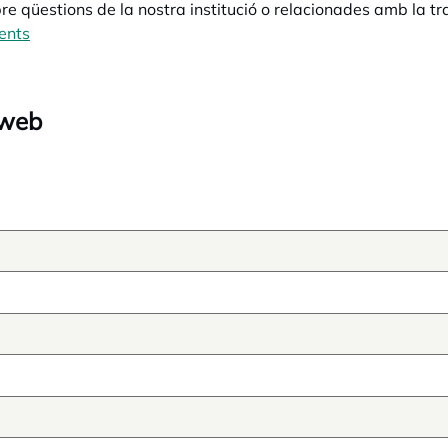
e qüestions de la nostra institució o relacionades amb la tra
ents
opens in a new tab
 web