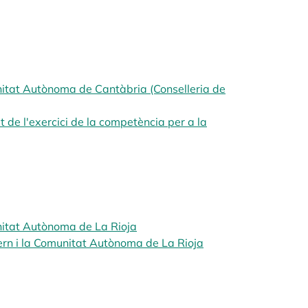
unitat Autònoma de Cantàbria (Conselleria de
t de l'exercici de la competència per a la
 in a new tab
unitat Autònoma de La Rioja
opens in a new tab
ern i la Comunitat Autònoma de La Rioja
opens in a new tab