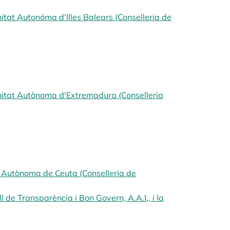
itat Autonóma d'Illes Balears (Conselleria de
opens in a new tab
unitat Autònoma d'Extremadura (Conselleria
s in a new tab
at Autònoma de Ceuta (Conselleria de
l de Transparència i Bon Govern, A.A.I., i la
s in a new tab