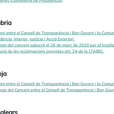
úries (Conselleria de Presidència)
opens in a new tab
bria
ni entre el Consell de Transparència i Bon Govern i la Com
dència, Interior, Justícia i Acció Exterior).
opens in a new tab
oga del conveni subscrit el 26 de març de 2020 per al traslla
ució de les reclamacions previstes art. 24 de la LTAIBG.
opens
oja
ni entre el Consell de Transparència i Bon Govern i la Com
oga del Conveni entre el Consell de Transparència i Bon Gov
Balears