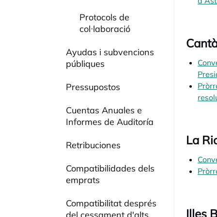
d'Ast
Protocols de
col·laboració
Cantà
Ayudas i subvencions
Conve
públiques
Presi
Pròrr
Pressupostos
resol
Cuentas Anuales e
Informes de Auditoría
La Ri
Retribuciones
Conve
Compatibilidades dels
Pròrr
emprats
Compatibilitat després
Illes 
del cessament d'alts