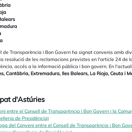
àbria
oja
 Balears
emadura
a
la
ll de Transparència i Bon Govern ha signat convenis amb div
 la resolució de les reclamacions previstes en l'article 24 de
ència, accés a la informació pública i bon govern. En l'actua
es, Cantàbria, Extremadura, Iles Balears, La Rioja, Ceuta i Mel
ipat d'Astúries
ni entre el Consell de Transparència i Bon Govern i la Comu
elleria de Presidència)
opens in a new tab
oga del Conveni entre el Consell de Transparència i Bon Gov