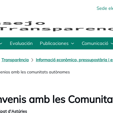
Sede el
Evaluación
Publicaciones
Comunicació
Transparència
Informació econòmica, pressupostària i e
enios amb les comunitats autònomes
venis amb les Comunit
ipat d'Astúries