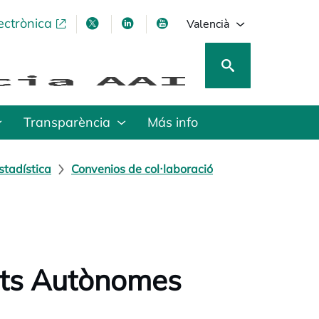
ectrònica
opens in a new tab
opens in a new tab
opens in a new tab
opens in a new tab
Valencià
Transparència
Más info
stadística
Convenios de col·laboració
ats Autònomes