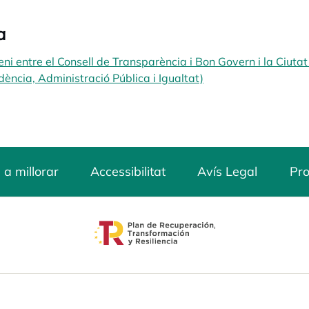
a
ni entre el Consell de Transparència i Bon Govern i la Ciuta
dència, Administració Pública i Igualtat)
opens in a new tab
 a millorar
Accessibilitat
Avís Legal
Pro
opens in a new tab