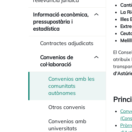
rellevància jurídica
Cant
La Ri
Informació econòmica,
Illes
pressupostària i
Extr
estadística
Ceut
Melil
Contractes adjudicats
El Conse
Convenios de
atribuïx
col·laboració
transpar
d'Astúri
Convenios amb les
comunitats
autònomes
Princ
Otros convenis
Conve
(Cons
Convenios amb
Pròrr
universitats