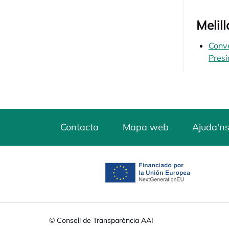
Melill
Conve
Presi
Contacta
Mapa web
Ajuda'ns
opens in a new tab
© Consell de Transparència AAI