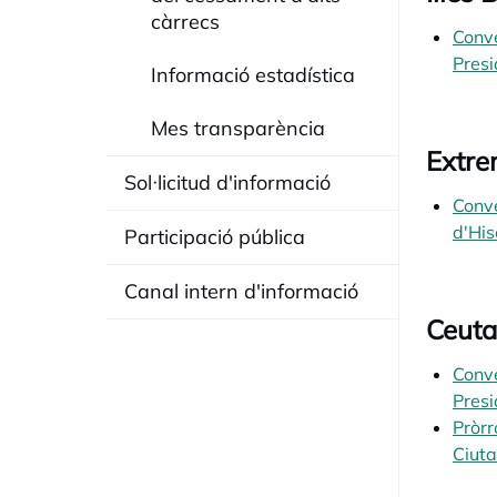
càrrecs
Conve
Presi
Informació estadística
Mes transparència
Extr
Sol·licitud d'informació
Conve
d'His
Participació pública
Canal intern d'informació
Ceuta
Conve
Presi
Pròrr
Ciuta