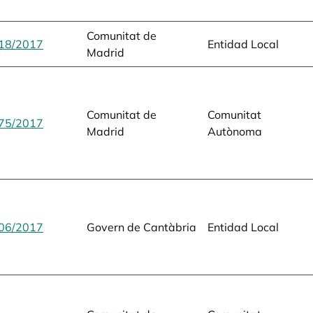
Comunitat de
18/2017
opens in a new tab
Entidad Local
Madrid
Comunitat de
Comunitat
75/2017
opens in a new tab
Madrid
Autònoma
06/2017
opens in a new tab
Govern de Cantàbria
Entidad Local