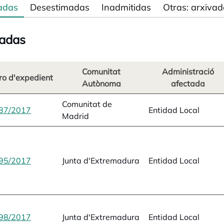
adas
Desestimadas
Inadmitidas
Otras: arxivad
adas
Comunitat
Administració
o d'expedient
Autònoma
afectada
Comunitat de
87/2017
opens in a new tab
Entidad Local
Madrid
95/2017
opens in a new tab
Junta d'Extremadura
Entidad Local
98/2017
opens in a new tab
Junta d'Extremadura
Entidad Local