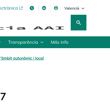
ectrònica
opens in a new tab
opens in a new tab
opens in a new tab
opens in a new tab
Valencià
Transparència
Más info
'àmbit autonòmic i local
17