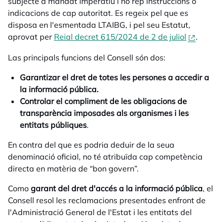
subjecte a mandat imperatiu i no rep instruccions o
indicacions de cap autoritat. Es regeix pel que es
disposa en l'esmentada LTAIBG, i pel seu Estatut,
aprovat per
Reial decret 615/2024 de 2 de juliol
opens 
.
Las principals funcions del Consell són dos:
Garantizar el dret de totes les persones a accedir a
la informació pública.
Controlar el compliment de les obligacions de
transparència imposades als organismes i les
entitats públiques
.
En contra del que es podria deduir de la seua
denominació oficial, no té atribuïda cap competència
directa en matèria de “bon govern”.
Como
garant del dret d'accés a la informació pública
, el
Consell resol les reclamacions presentades enfront de
l'Administració General de l'Estat i les entitats del