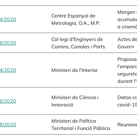
Margen d
Centre Espanyol de
4/2020
opens in a new tab
acumula
Metrologia, O.A., M.P.
a cinem
Col·legi d'Enginyers de
Actes de
8/2020
opens in a new tab
Camins, Canales i Ports
Govern
Proposa
l'empara
4/2020
opens in a new tab
Ministeri de l'Interior
seguret
durant l
Ministeri de Ciència i
Datos ca
6/2020
opens in a new tab
Innovació
covid-1
Ministeri de Política
8/2020
opens in a new tab
Reunione
Territorial i Funció Pública