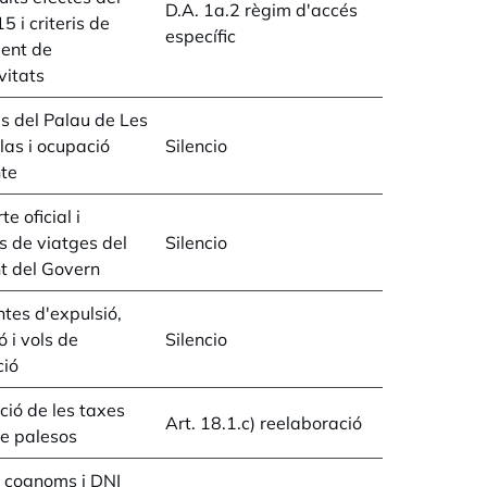
D.A. 1a.2 règim d'accés
5 i criteris de
específic
ent de
vitats
 del Palau de Les
las i ocupació
Silencio
te
e oficial i
 de viatges del
Silencio
t del Govern
tes d'expulsió,
ó i vols de
Silencio
ció
ió de les taxes
Art. 18.1.c) reelaboració
e palesos
 cognoms i DNI