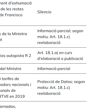
ment d'exhumació
t de les restes
Silencio
de Francisco
Informació parcial; segon
 de la Ministra
motiu: Art. 18.1.c)
at
reelaboració
Art. 18.1.a) en curs
cios autopista R 2
d'elaboració o publicació
el Ministre
Informació parcial
 tarifes de
Protecció de Datos; segon
radors nacionals i
motiu: Art. 18.1.c)
ionals de
reelaboració
RTVE en 2019
jornadas,