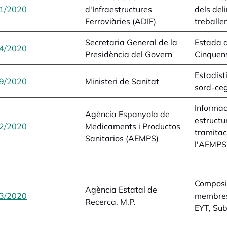
1/2020
opens in a new tab
d'Infraestructures
dels del
Ferroviàries (ADIF)
treballe
Secretaria General de la
Estada d
4/2020
opens in a new tab
Presidència del Govern
Cinquen
Estadíst
9/2020
opens in a new tab
Ministeri de Sanitat
sord-ce
Informac
Agència Espanyola de
estructu
2/2020
opens in a new tab
Medicaments i Productos
tramitac
Sanitarios (AEMPS)
l'AEMPS
Composi
Agència Estatal de
3/2020
opens in a new tab
membres
Recerca, M.P.
EYT, Su