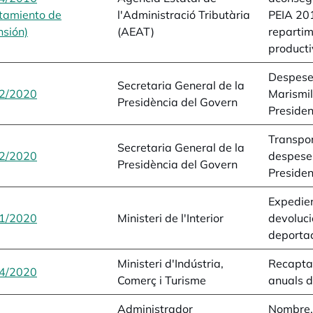
tamiento de
l'Administració Tributària
PEIA 201
sión)
opens in a new tab
(AEAT)
repartim
producti
Despeses
Secretaria General de la
2/2020
opens in a new tab
Marismil
Presidència del Govern
Presiden
Transport
Secretaria General de la
2/2020
opens in a new tab
despeses
Presidència del Govern
Presiden
Expedien
1/2020
opens in a new tab
Ministeri de l'Interior
devoluci
deporta
Ministeri d'Indústria,
Recaptac
4/2020
opens in a new tab
Comerç i Turisme
anuals d
Administrador
Nombre,