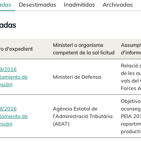
adas
Desestimadas
Inadmitidas
Archivadas
adas
Ministeri o organisme
Assumpte
o d'expedient
competent de la sol·licitud
d'inform
Relació
9/2016
de les au
tamiento de
Ministeri de Defensa
vols del
sión)
opens in a new tab
Forces 
Objetivos
8/2016
Agència Estatal de
aconsegu
tamiento de
l'Administració Tributària
PEIA 201
sión)
opens in a new tab
(AEAT)
repartim
producti