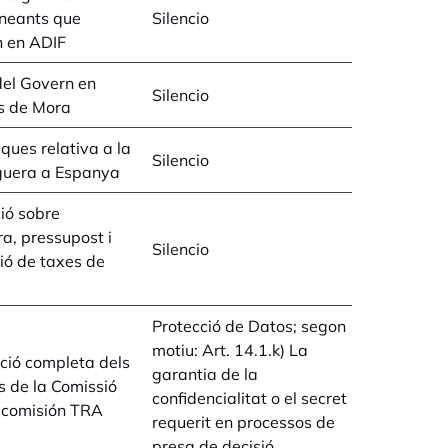
ineants que
Silencio
n en ADIF
el Govern en
Silencio
s de Mora
iques relativa a la
Silencio
guera a Espanya
ió sobre
ra, pressupost i
Silencio
ió de taxes de
Protecció de Datos; segon
motiu: Art. 14.1.k) La
ció completa dels
garantia de la
 de la Comissió
confidencialitat o el secret
bcomisión TRA
requerit en processos de
presa de decisió