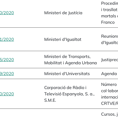
Procedi
i traslla
0/2020
opens in a new tab
Ministeri de Justícia
mortals 
Franco
Reunions
1/2020
opens in a new tab
Ministeri d'Igualtat
d'Igualt
Ministeri de Transports,
5/2020
opens in a new tab
Justipre
Mobilitat i Agenda Urbana
9/2020
opens in a new tab
Ministeri d'Universitats
Agenda d
Número i
Corporació de Ràdio i
col·labo
0/2020
opens in a new tab
Televisió Espanyola, S. a.,
internac
S.M.E.
CRTVE/
Cursos, 