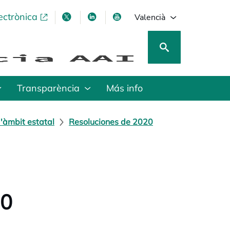
ectrònica
opens in a new tab
opens in a new tab
opens in a new tab
opens in a new tab
Valencià
Transparència
Más info
'àmbit estatal
Resoluciones de 2020
20