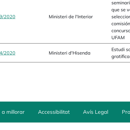
seminari
que se v
9/2020
opens in a new tab
Ministeri de l'Interior
seleccio
comisión
concurso
UFAM
Estudi s
4/2020
opens in a new tab
Ministeri d'Hisenda
gratifica
 a millorar
Accessibilitat
Avís Legal
Pro