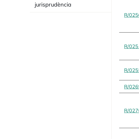
jurisprudència
R/025
R/025
R/025
R/026
R/027