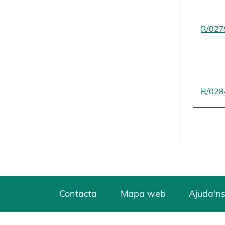
R/027
R/028
Contacta
Mapa web
Ajuda'ns