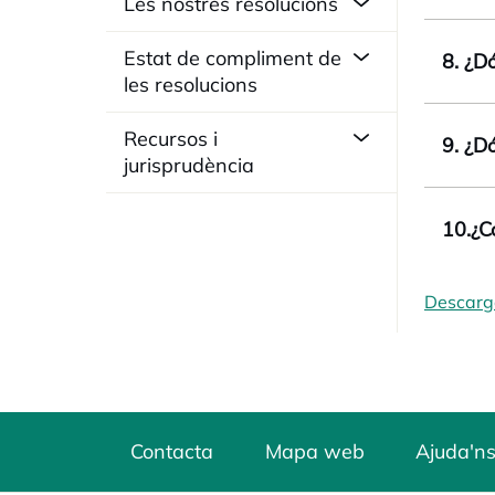
Les nostres resolucions
Estat de compliment de
8. ¿D
les resolucions
Recursos i
9. ¿D
jurisprudència
10.¿C
Descarg
Contacta
Mapa web
Ajuda'ns