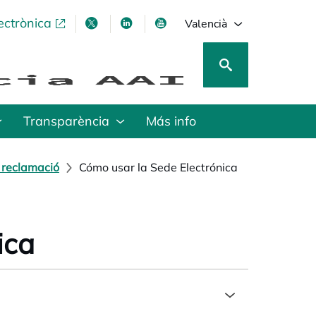
ectrònica
opens in a new tab
opens in a new tab
opens in a new tab
opens in a new tab
Valencià
Transparència
Más info
 reclamació
Cómo usar la Sede Electrónica
ica