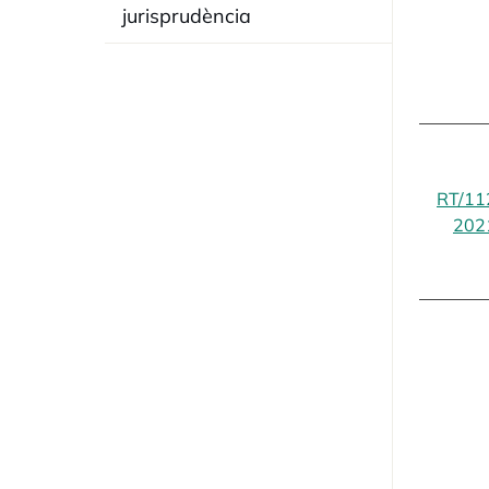
jurisprudència
RT/11
202