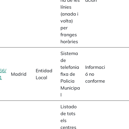
na de les
ación
línies
(anada i
volta)
per
franges
horàries
Sistema
de
telefonia
Informaci
66/
Entidad
Madrid
fixa de
ó no
1
opens in a new tab
Local
Policia
conforme
Municipa
l
Listado
de tots
els
centres