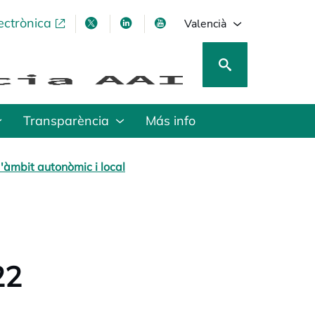
ectrònica
opens in a new tab
opens in a new tab
opens in a new tab
opens in a new tab
Valencià
Transparència
Más info
'àmbit autonòmic i local
22