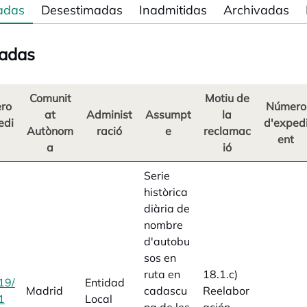
adas
Desestimadas
Inadmitidas
Archivadas
adas
Comunit
Motiu de
ro
Número
at
Administ
Assumpt
la
edi
d'exped
Autònom
ració
e
reclamac
ent
a
ió
Serie
històrica
diària de
nombre
d'autobu
sos en
ruta en
18.1.c)
19/
Entidad
Madrid
cadascu
Reelabor
1
opens in a new tab
Local