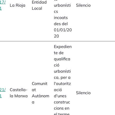
17/
Entidad
La Rioja
urbanísti
Silencio
1
opens in a new tab
Local
cs
incoats
des del
01/01/20
20
Expedien
te de
qualifica
ció
urbanísti
ca, per a
Comunit
l'autoritz
21/
Castella-
at
ació
Silencio
1
opens in a new tab
la Manxa
Autònom
d'unes
a
construc
cions en
el terme