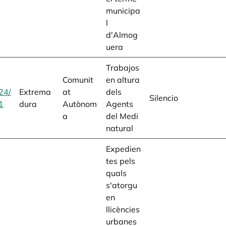
municipa
l
d'Almog
uera
Trabajos
Comunit
en altura
24/
Extrema
at
dels
Silencio
1
opens in a new tab
dura
Autònom
Agents
a
del Medi
natural
Expedien
tes pels
quals
s'atorgu
en
llicències
urbanes