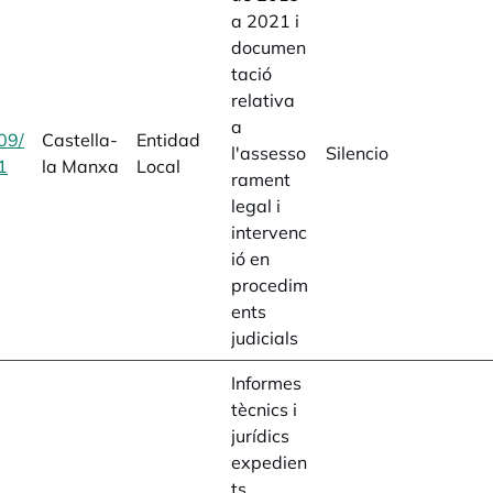
a 2021 i
documen
tació
relativa
a
09/
Castella-
Entidad
l'assesso
Silencio
1
opens in a new tab
la Manxa
Local
rament
legal i
intervenc
ió en
procedim
ents
judicials
Informes
tècnics i
jurídics
expedien
ts