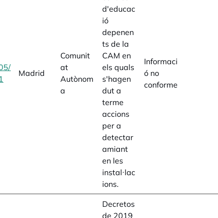
d'educac
ió
depenen
ts de la
Comunit
CAM en
Informaci
05/
at
els quals
Madrid
ó no
1
opens in a new tab
Autònom
s'hagen
conforme
a
dut a
terme
accions
per a
detectar
amiant
en les
instal·lac
ions.
Decretos
de 2019