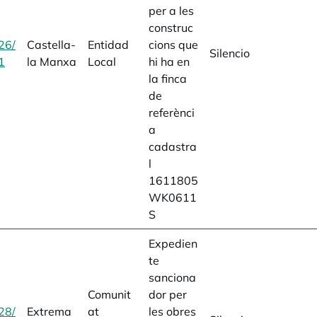
per a les
construc
26/
Castella-
Entidad
cions que
Silencio
1
opens in a new tab
la Manxa
Local
hi ha en
la finca
de
referènci
a
cadastra
l
1611805
WK0611
S
Expedien
te
sanciona
Comunit
dor per
28/
Extrema
at
les obres