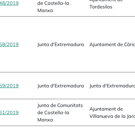
48/2019
opens in a new tab
de Castella-la
Tordesilos
Manxa
58/2019
opens in a new tab
Junta d'Extremadura
Ajuntament de Còri
59/2019
opens in a new tab
Junta d'Extremadura
Junta d'Extremadur
Junta de Comunitats
Ajuntament de
61/2019
opens in a new tab
de Castella-la
Villanueva de la Jar
Manxa