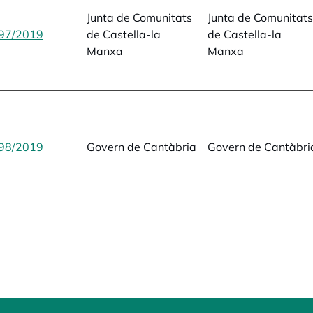
Junta de Comunitats
Junta de Comunitats
97/2019
opens in a new tab
de Castella-la
de Castella-la
Manxa
Manxa
98/2019
opens in a new tab
Govern de Cantàbria
Govern de Cantàbri