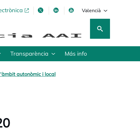
ectrònica
opens in a new tab
opens in a new tab
opens in a new tab
opens in a new tab
Valencià
Transparència
Más info
'àmbit autonòmic i local
20