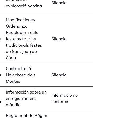
Silencio
explotació porcina
Modificaciones
Ordenanza
Reguladora dels
a
festejos taurins
Silencio
tradicionals festes
de Sant Joan de
Còria
Contractació
a
Helechosa dels
Silencio
Montes
Información sobre un
Informació no
enregistrament
a
conforme
d'àudio
Reglament de Règim