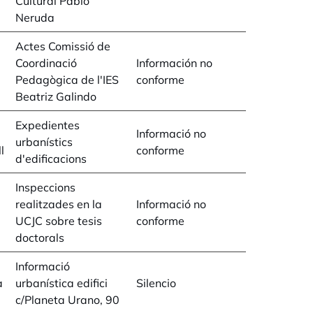
Cultural Pablo
Neruda
Actes Comissió de
Coordinació
Información no
Pedagògica de l'IES
conforme
Beatriz Galindo
Expedientes
Informació no
urbanístics
l
conforme
d'edificacions
Inspeccions
realitzades en la
Informació no
UCJC sobre tesis
conforme
doctorals
Informació
a
urbanística edifici
Silencio
c/Planeta Urano, 90