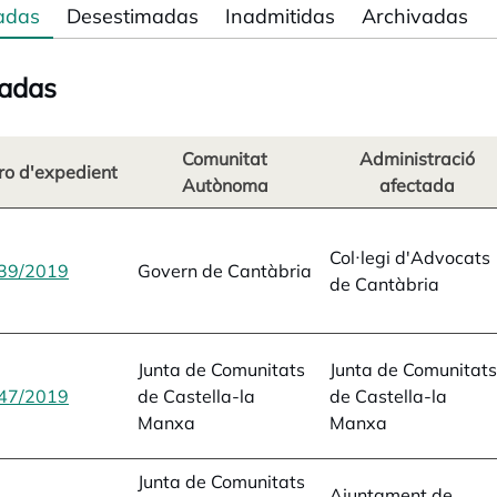
adas
Desestimadas
Inadmitidas
Archivadas
adas
Comunitat
Administració
o d'expedient
Autònoma
afectada
Col·legi d'Advocats
39/2019
opens in a new tab
Govern de Cantàbria
de Cantàbria
Junta de Comunitats
Junta de Comunitats
47/2019
opens in a new tab
de Castella-la
de Castella-la
Manxa
Manxa
Junta de Comunitats
Ajuntament de