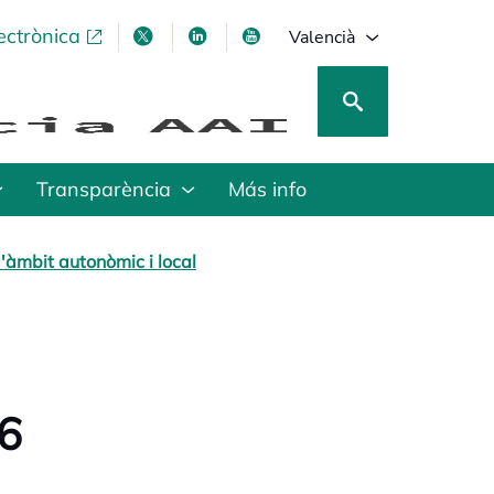
ectrònica
opens in a new tab
opens in a new tab
opens in a new tab
opens in a new tab
Valencià
Transparència
Más info
'àmbit autonòmic i local
16