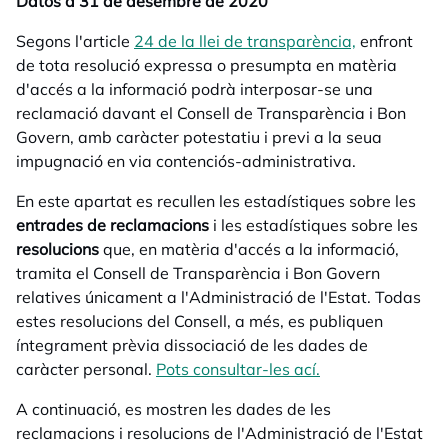
Datos a 31 de desembre de 2020
Segons l'article
24 de la llei de transparència,
opens in a 
enfront
de tota resolució expressa o presumpta en matèria
d'accés a la informació podrà interposar-se una
reclamació davant el Consell de Transparència i Bon
Govern, amb caràcter potestatiu i previ a la seua
impugnació en via contenciós-administrativa.
En este apartat es recullen les estadístiques sobre les
entrades de reclamacions
i les estadístiques sobre les
resolucions
que, en matèria d'accés a la informació,
tramita el Consell de Transparència i Bon Govern
relatives únicament a l'Administració de l'Estat. Todas
estes resolucions del Consell, a més, es publiquen
íntegrament prèvia dissociació de les dades de
caràcter personal.
Pots consultar-les ací.
opens in a new t
A continuació, es mostren les dades de les
reclamacions i resolucions de l'Administració de l'Estat