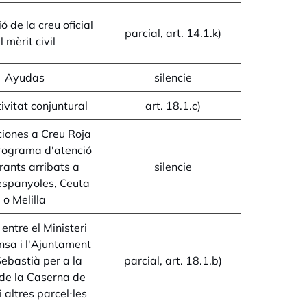
ó de la creu oficial
parcial, art. 14.1.k)
l mèrit civil
Ayudas
silencie
ivitat conjuntural
art. 18.1.c)
iones a Creu Roja
programa d'atenció
rants arribats a
silencie
espanyoles, Ceuta
o Melilla
entre el Ministeri
nsa i l'Ajuntament
ebastià per a la
parcial, art. 18.1.b)
 de la Caserna de
i altres parcel·les