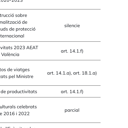
2020-2023
trucció sobre
malització de
silencie
ituds de protecció
nternacional
ivitats 2023 AEAT
art. 14.1.f)
València
os de viatges
art. 14.1.a), art. 18.1.a)
zats pel Ministre
 de productivitats
art. 14.1.f)
ulturals celebrats
parcial
re 2016 i 2022