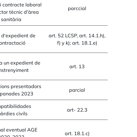
 i contracte laboral
parccial
ctor tècnic d'àrea
sanitària
 d'expedient de
art. 52 LCSP, art. 14.1.h),
ontractació
f) y k); art. 18.1.e)
a un expedient de
art. 13
nstrenyiment
cions presentadors
parcial
panades 2023
patibilidades
art- 22.3
àrdies civils
al eventual AGE
art. 18.1.c)