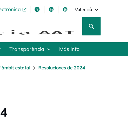
ectrònica
opens in a new tab
opens in a new tab
opens in a new tab
opens in a new tab
Valencià
Transparència
Más info
'àmbit estatal
Resoluciones de 2024
24