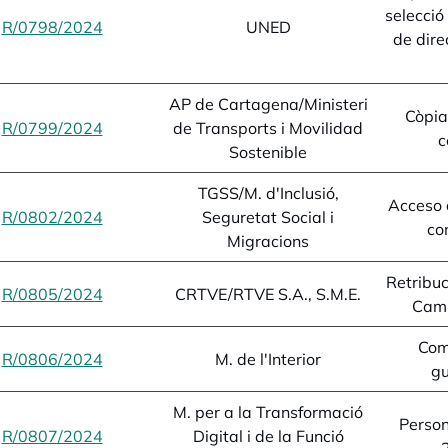
selecció
R/0798/2024
opens in a new tab
UNED
de dire
AP de Cartagena/Ministeri
Còpia
R/0799/2024
opens in a new tab
de Transports i Movilidad
c
Sostenible
TGSS/M. d'Inclusió,
Acceso 
R/0802/2024
opens in a new tab
Seguretat Social i
co
Migracions
Retribu
R/0805/2024
opens in a new tab
CRTVE/RTVE S.A., S.M.E.
Cam
Com
R/0806/2024
opens in a new tab
M. de l'Interior
gu
M. per a la Transformació
Person
R/0807/2024
opens in a new tab
Digital i de la Funció