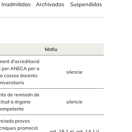
Inadmitidas
Archivadas
Suspendidas
Motiu
ment d'acreditació
l per ANECA per a
silencie
 a cossos docents
niversitaris
ante de remisión de
citud a órgano
silencie
competente
nciado proves
cniques promoció
art. 18.1.e), art. 14.1.j)