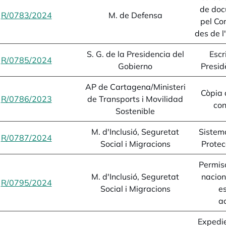
de doc
R/0783/2024
opens in a new tab
M. de Defensa
pel Con
des de 
S. G. de la Presidencia del
Escr
R/0785/2024
opens in a new tab
Gobierno
Presid
AP de Cartagena/Ministeri
Còpia 
R/0786/2023
opens in a new tab
de Transports i Movilidad
con
Sostenible
M. d'Inclusió, Seguretat
Sistem
R/0787/2024
opens in a new tab
Social i Migracions
Protec
Permiso
M. d'Inclusió, Seguretat
nacion
R/0795/2024
opens in a new tab
Social i Migracions
e
a
Expedie