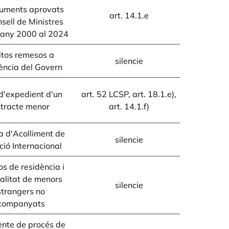
uments aprovats
art. 14.1.e
sell de Ministres
l'any 2000 al 2024
itos remesos a
silencie
ència del Govern
d'expedient d'un
art. 52 LCSP, art. 18.1.e),
tracte menor
art. 14.1.f)
a d'Acolliment de
silencie
ció Internacional
s de residència i
alitat de menors
silencie
strangers no
companyats
nte de procés de