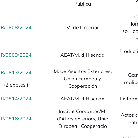
Pública
Ins
for
R/0808/2024
opens in a new tab
M. de l'Interior
sol·lic
i
Product
R/0809/2024
opens in a new tab
AEAT/M. d'Hisenda
M. de Asuntos Exteriores,
R/0813/2024
opens in a new tab
Gast
Unión Europea y
realit
(2 exptes.)
Cooperación
R/0814/2024
opens in a new tab
AEAT/M. d'Hisenda
Listado
Institut Cervantes/M.
Actos c
R/0816/2024
opens in a new tab
d'Afers exteriors, Unió
ent
Europea i Cooperació