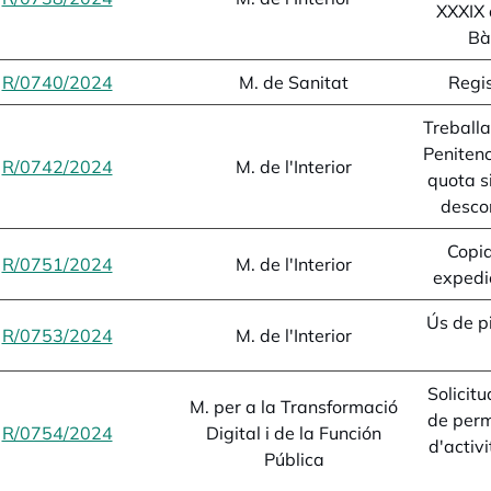
XXXIX 
Bà
R/0740/2024
opens in a new tab
M. de Sanitat
Regi
Treballa
Peniten
R/0742/2024
opens in a new tab
M. de l'Interior
quota s
desco
Copia
R/0751/2024
opens in a new tab
M. de l'Interior
expedi
Ús de pi
R/0753/2024
opens in a new tab
M. de l'Interior
Solicitu
M. per a la Transformació
de perm
R/0754/2024
opens in a new tab
Digital i de la Función
d'activ
Pública