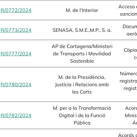
Acceso 
R/0772/2024
opens in a new tab
M. de l'Interior
sancion
Docum
R/0773/2024
opens in a new tab
SENASA, S.M.E.,M.P., S. a.
aer
AP de Cartagena/Ministeri
Còpia
R/0777/2024
opens in a new tab
de Transports i Movilidad
c
Sostenible
Número 
M. de la Presidència,
registr
R/0780/2024
opens in a new tab
Justícia i Relacions amb
regist
les Corts
M. per a la Transformació
Acord
R/0782/2024
opens in a new tab
Digital i de la Funció
Minis
Pública
Á
Acords d