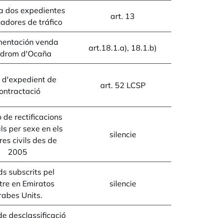
a dos expedientes
art. 13
adores de tráfico
entación venda
art.18.1.a), 18.1.b)
òdrom d'Ocaña
 d'expedient de
art. 52 LCSP
ontractació
de rectificacions
als per sexe en els
silencie
res civils des de
2005
s subscrits pel
tre en Emiratos
silencie
rabes Units.
e desclassificació