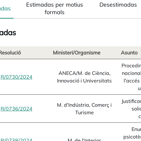
Estimadas per motius
Desestimadas
adas
formals
adas
Resolució
Ministeri/Organisme
Asunto
Procedi
ANECA/M. de Ciència,
naciona
R/0730/2024
opens in a new tab
Innovació i Universitats
l'accés
u
Justific
M. d'Indústria, Comerç i
R/0736/2024
opens in a new tab
soli
Turisme
Enu
psicotè
R/0738/2024
opens in a new tab
M. de l'Interior