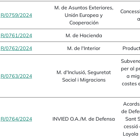
M. de Asuntos Exteriores,
Concessi
R/0759/2024
opens in a new tab
Unión Europea y
a
Cooperación
R/0761/2024
opens in a new tab
M. de Hacienda
R/0762/2024
opens in a new tab
M. de l'Interior
Product
Subvenc
per al 
M. d'Inclusió, Seguretat
R/0763/2024
opens in a new tab
a mig
Social i Migracions
costes 
Acords 
de Defe
R/0764/2024
opens in a new tab
INVIED O.A./M. de Defensa
Sant S
cessió
Loyola 