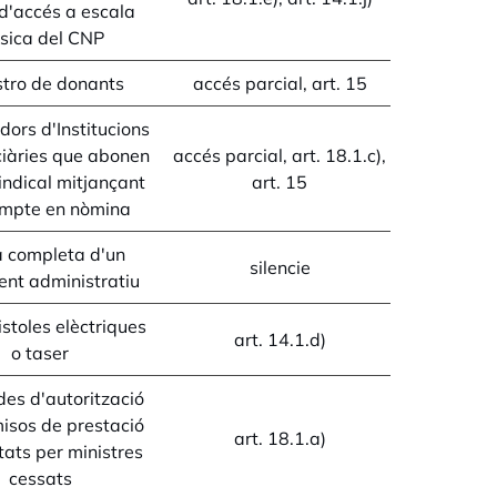
d'accés a escala
sica del CNP
stro de donants
accés parcial, art. 15
dors d'Institucions
ciàries que abonen
accés parcial, art. 18.1.c),
indical mitjançant
art. 15
mpte en nòmina
 completa d'un
silencie
ent administratiu
stoles elèctriques
art. 14.1.d)
o taser
des d'autorització
isos de prestació
art. 18.1.a)
itats per ministres
cessats