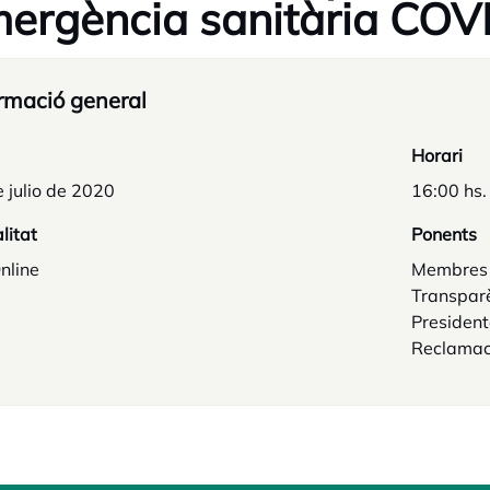
mergència sanitària COV
rmació general
Horari
 julio de 2020
16:00 hs.
litat
Ponents
nline
Membres d
Transparè
President
Reclamac