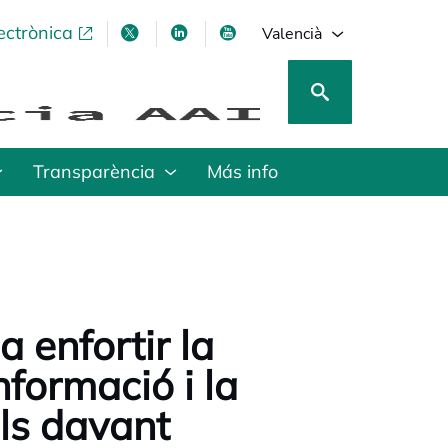
ectrònica
opens in a new tab
opens in a new tab
opens in a new tab
opens in a new tab
Valencià
Transparència
Más info
a enfortir la
nformació i la
ls davant