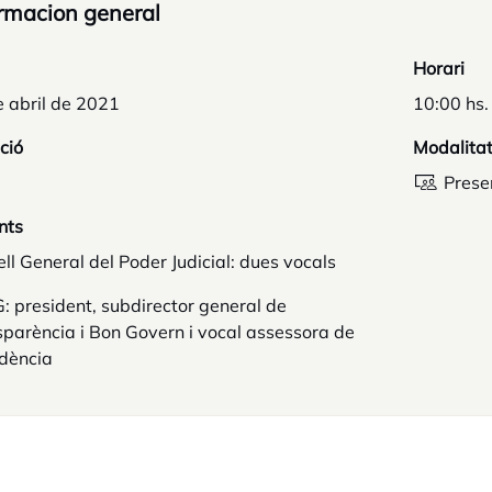
rmacion general
Horari
 abril de 2021
10:00 hs.
ció
Modalita
Prese
nts
ll General del Poder Judicial: dues vocals
 president, subdirector general de
parència i Bon Govern i vocal assessora de
idència