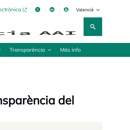
ectrònica
opens in a new tab
opens in a new tab
opens in a new tab
opens in a new tab
Valencià
Transparència
Más info
nsparència del