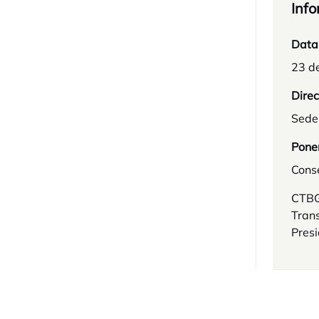
Info
Data
23 de
Direc
Sede
Pone
Conse
CTBG:
Trans
Pres