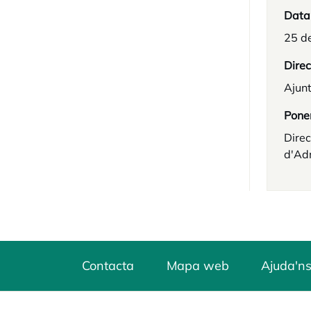
Data
25 d
Direc
Ajun
Pone
Direc
d'Adm
Contacta
Mapa web
Ajuda'ns