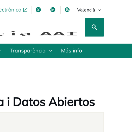
ectrònica
opens in a new tab
opens in a new tab
opens in a new tab
opens in a new tab
Valencià
Transparència
Más info
 i Datos Abiertos