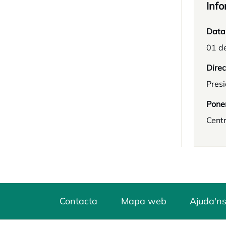
Info
Data
01 d
Direc
Pres
Pone
Centr
Contacta
Mapa web
Ajuda'ns