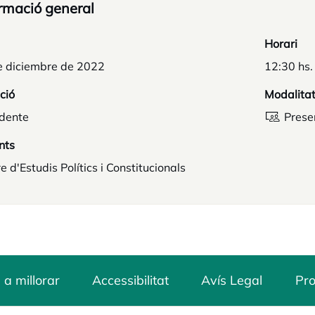
rmació general
Horari
e diciembre de 2022
12:30 hs.
ció
Modalita
idente
Prese
nts
e d'Estudis Polítics i Constitucionals
 a millorar
Accessibilitat
Avís Legal
Pro