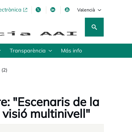
ectrònica
opens in a new tab
opens in a new tab
opens in a new tab
opens in a new tab
Valencià
Transparència
Más info
 (2)
re: "Escenaris de la
visió multinivell"