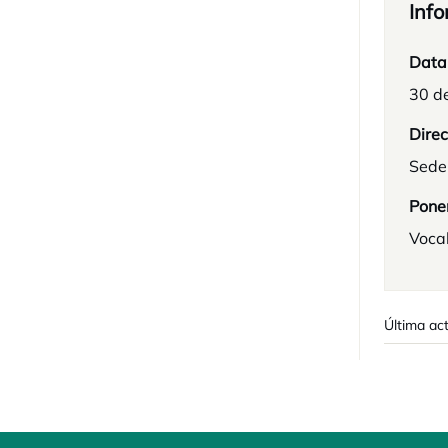
Info
Data
30 d
Direc
Sede
Pone
Voca
Última act