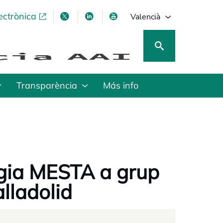
ectrònica
opens in a new tab
opens in a new tab
opens in a new tab
opens in a new tab
Valencià
Transparència
Más info
ogia MESTA a grup
alladolid