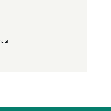
t
ncial