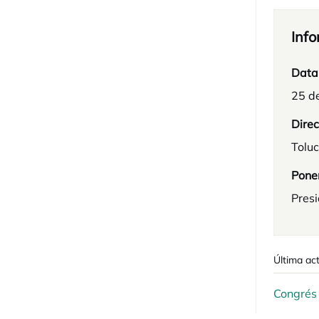
Info
Data
25 de
Direc
Toluc
Pone
Pres
Última act
Congrés 