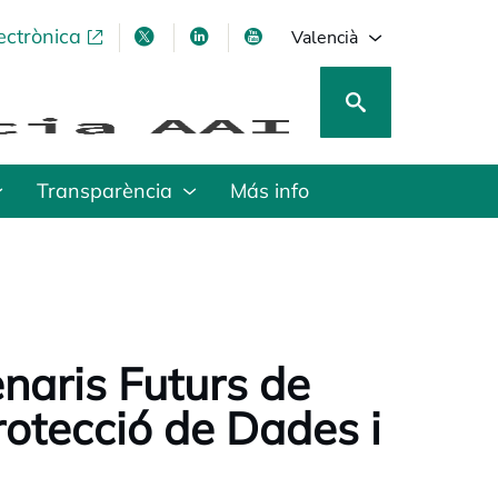
ectrònica
opens in a new tab
opens in a new tab
opens in a new tab
opens in a new tab
Valencià
Transparència
Más info
naris Futurs de
Protecció de Dades i