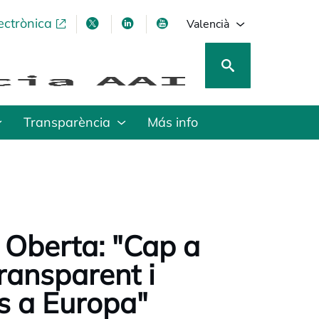
ectrònica
opens in a new tab
opens in a new tab
opens in a new tab
opens in a new tab
Valencià
Transparència
Más info
 Oberta: "Cap a
ransparent i
es a Europa"