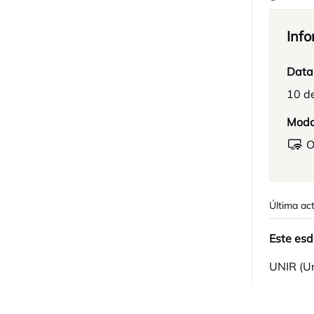
Info
Data
10 d
Moda
O
Última act
Este esd
UNIR (Un