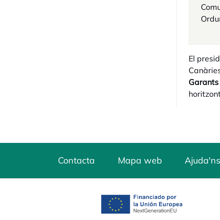
Comun
Orduñ
El presi
Canàries
Garants 
horitzon
Contacta
Mapa web
Ajuda'ns
opens in a new tab