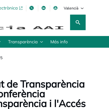
ectrònica
opens in a new tab
opens in a new tab
opens in a new tab
opens in a new tab
Valencià
Transparència
Más info
25
at de Transparència
Conferència
sparència i l'Accés