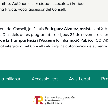
itats Autònomes i Entidades Locales; i Enrique
a Prada, vocal assessor del Consell.
dent del Consell,
José Luis Rodríguez Álvarez
, assisteix al X
. Dins dels actes programats, el dijous 27 de novembre a le
de la Transparència i l'Accés a la Informació Pública
(COTAI),
tal integrada pel Consell i els òrgans autonòmics de supervi
 a millorar
Accessibilitat
Avís Legal
Pro
opens in a new tab