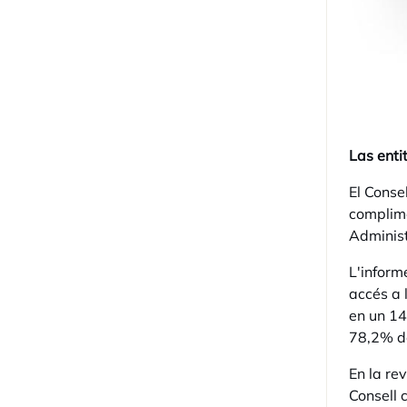
Las enti
El Conse
complime
Administ
L'inform
accés a 
en un 1
78,2% d
En la re
Consell 