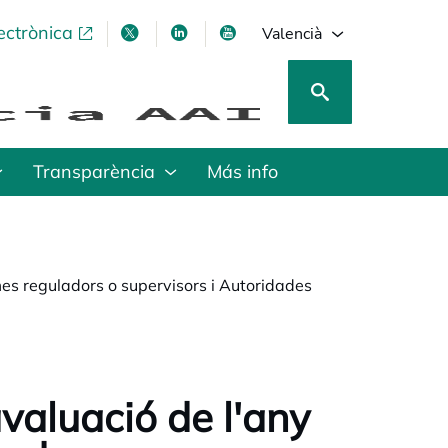
ectrònica
opens in a new tab
opens in a new tab
opens in a new tab
opens in a new tab
Valencià
Transparència
Más info
mes reguladors o supervisors i Autoridades
valuació de l'any