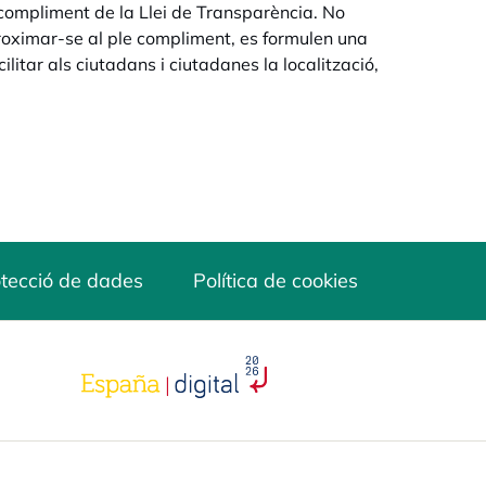
 compliment de la Llei de Transparència. No
roximar-se al ple compliment,
es formulen una
litar als ciutadans i ciutadanes la localització,
tecció de dades
Política de cookies
opens in a new tab