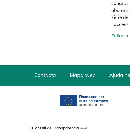
congratu
obstant 
sèrie de
l'accessi
Enllaç a
Contacta
Mapa web
Ajuda'ns
opens in a new tab
© Consell de Transparència AAI