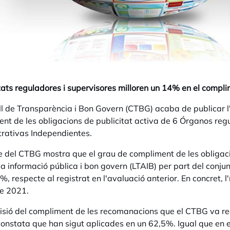
tats reguladores i supervisores milloren un 14% en el compli
ll de Transparència i Bon Govern (CTBG) acaba de publicar 
nt de les obligacions de publicitat activa
de
6 Órganos
regu
rativas Independientes.
e del CTBG mostra que el
grau de compliment de les obligac
la informació pública i bon govern (LTAIB) per part del conju
4%
, respecte al registrat en l'avaluació anterior. En concret,
e 2021.
visió del compliment
de les recomanacions
que el CTBG va rea
constata que han sigut aplicades en
un 62,5%
. Igual que en 