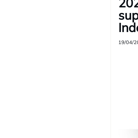
202
sup
Ind
19/04/2