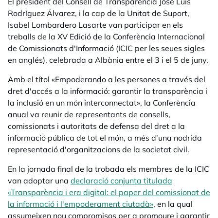
El president del Consell de Transparència José Luis
Rodríguez Álvarez, i la cap de la Unitat de Suport,
Isabel Lombardero Lasarte van participar en els
treballs de la XV Edició de la Conferència Internacional
de Comissionats d'Informació (ICIC per les seues sigles
en anglés), celebrada a Albània entre el 3 i el 5 de juny.
Amb el títol «Empoderando a les persones a través del
dret d'accés a la informació: garantir la transparència i
la inclusió en un món interconnectat», la Conferència
anual va reunir de representants de consells,
comissionats i autoritats de defensa del dret a la
informació pública de tot el món, a més d'una nodrida
representació d'organitzacions de la societat civil.
En la jornada final de la trobada els membres de la ICIC
van adoptar una
declaració conjunta titulada
«Transparència i era digital: el paper del comissionat de
la informació i l'empoderament ciutadà»
opens in a new t
, en la qual
assumeixen nou compromisos per a promoure i garantir