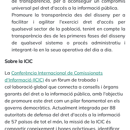
de transparència, per a aconseguir un compromís
universal pel dret d'accés a la informació pública.
Promoure la transparència des del disseny per a
facilitar i agilitar l'exercici dret d'accés per
qualsevol sector de la població, tenint en compte la
transparència des de les primeres fases del disseny
de qualsevol sistema o procés administratiu i
integrant-la en la seua operativa del dia a dia.
Sobre la ICIC
La
Conferència Internacional de Comissionats
d'Informació (ICIC)
opens in a new tab
és un fòrum de trobada i
col·laboració global que connecta a consells i òrgans
garants del dret a la informació pública, amb l'objectiu
de promoure este dret com un pilar fonamental en els
governs democràtics. Actualment integrada per 88
autoritats de defensa del dret d'accés a la informació
de 57 països de tot el món, la missió de la ICIC és
compartir coneixement i bones pràctiques, identificar