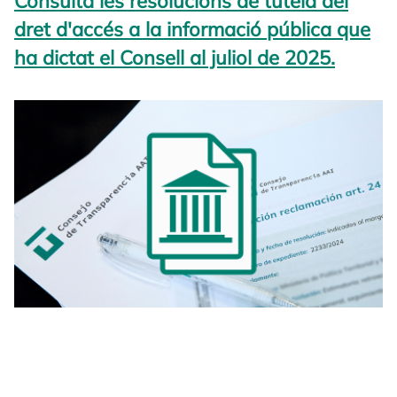
Consulta les resolucions de tutela del
dret d'accés a la informació pública que
ha dictat el Consell al juliol de 2025.
opens 
opens in a new tab