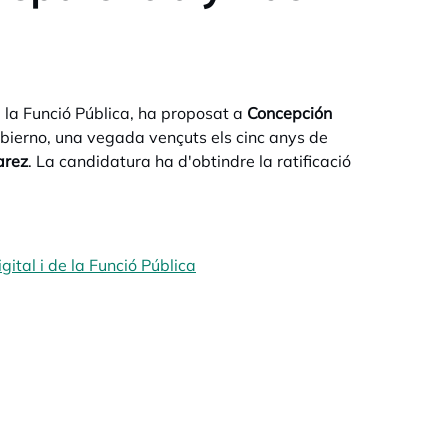
e la Funció Pública, ha proposat a
Concepción
bierno, una vegada vençuts els cinc anys de
arez
. La candidatura ha d'obtindre la ratificació
ital i de la Funció Pública
opens in a new tab