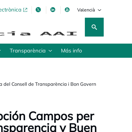
ectrònica
opens in a new tab
opens in a new tab
opens in a new tab
opens in a new tab
Valencià
Transparència
Más info
 del Consell de Transparència i Bon Govern
pción Campos per
ansparencia y Buen