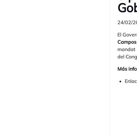
Gob
24/02/2
El Gover
Campos
mandat n
del Cong
Más info
Enlac