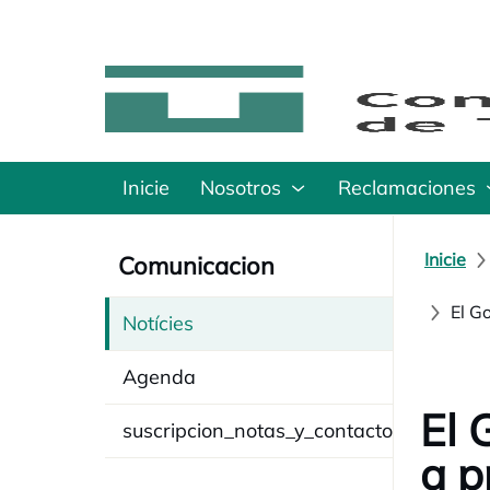
Inicie
Nosotros
Reclamaciones
Inicie
Comunicacion
El G
Notícies
Agenda
El 
suscripcion_notas_y_contacto
a p