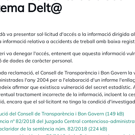
tema Delt@
dà va presentar sol·licitud d'accés a la informació dirigida a
a informació relativa a accidents de treball amb baixa regist
teri va denegar l'accés, entenent que aquesta informació vulne
ó de dades de caràcter personal.
da reclamació, el Consell de Transparència i Bon Govern la
nistrades l'any 2004 per a l'elaboració d'un informe l'enllaç d
deix afirmar que existisca vulneració del secret estadístic. Ai
entual tractament incorrecte de la informació, incloent la cess
ó, encara que el sol·licitant no tinga la condició d'investigad
ució del Consell de Transparència i Bon Govern (149 kB)
ncia nº 82/2018 del Juzgado Central contencioso-administra
aclaridor de la sentència núm. 82/2018 (224 kB)