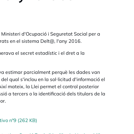
l Ministeri d'Ocupació i Seguretat Social per a
rats en el sistema Delt@, l'any 2016.
rava el secret estadístic i el dret a la
 va estimar parcialment perquè les dades van
el qual s'inclou en la sol·licitud d'informació el
xí mateix, la Llei permet el control posterior
ió a tercers o la identificació dels titulars de la
or.
tivo nº9 (262 KB)