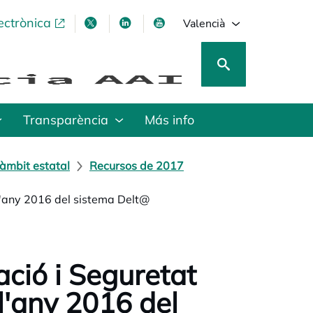
ectrònica
opens in a new tab
opens in a new tab
opens in a new tab
opens in a new tab
Valencià
Transparència
Más info
àmbit estatal
Recursos de 2017
 l'any 2016 del sistema Delt@
ació i Seguretat
 l'any 2016 del