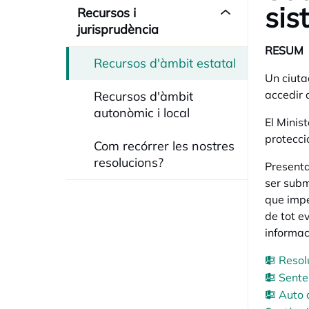
sis
Recursos i
jurisprudència
RESUM
Recursos d'àmbit estatal
Un ciuta
accedir 
Recursos d'àmbit
autonòmic i local
El Minis
protecci
Com recórrer les nostres
resolucions?
Presenta
ser submi
que impe
de tot ev
informaci
Resol
Sente
Auto 