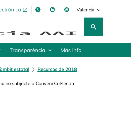
ectrònica
opens in a new tab
opens in a new tab
opens in a new tab
opens in a new tab
Valencià
Transparència
Más info
àmbit estatal
Recursos de 2018
iu no subjecte a Conveni Col·lectiu