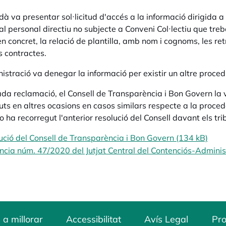
dà va presentar sol·licitud d'accés a la informació dirigida
 al personal directiu no subjecte a Conveni Col·lectiu que tre
n concret, la relació de plantilla, amb nom i cognoms, les re
s contractes.
istració va denegar la informació per existir un altre procedim
da reclamació, el Consell de Transparència i Bon Govern la v
ts en altres ocasions en casos similars respecte a la proce
 ha recorregut l'anterior resolució del Consell davant els trib
ució del Consell de Transparència i Bon Govern (134 kB)
ncia núm. 47/2020 del Jutjat Central del Contenciós-Adminis
 a millorar
Accessibilitat
Avís Legal
Pro