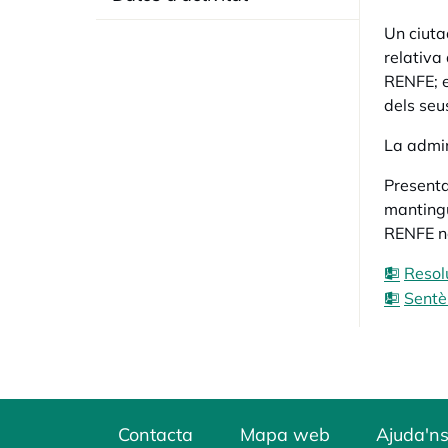
Un ciuta
relativa
RENFE; e
dels seu
La admin
Presenta
mantingu
RENFE no
Resol
Sentè
Contacta
Mapa web
Ajuda'ns