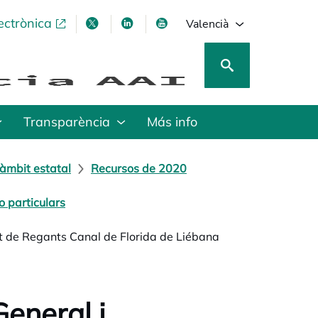
ectrònica
opens in a new tab
opens in a new tab
opens in a new tab
opens in a new tab
Valencià
Transparència
Más info
àmbit estatal
Recursos de 2020
 particulars
t de Regants Canal de Florida de Liébana
eneral i