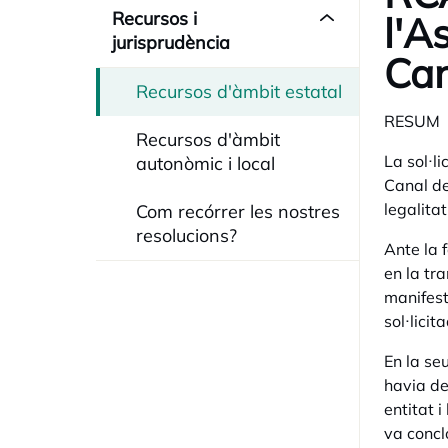
Recursos i
l'A
jurisprudència
Can
Recursos d'àmbit estatal
RESUM
Recursos d'àmbit
La sol·l
autonòmic i local
Canal de
legalitat
Com recórrer les nostres
resolucions?
Ante la 
en la tr
manifest
sol·licit
En la se
havia de
entitat 
va concl