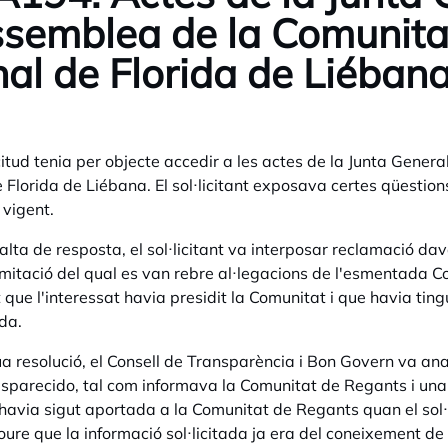
ssemblea de la Comunita
al de Florida de Liéban
icitud tenia per objecte accedir a les actes de la Junta Gene
 Florida de Liébana. El sol·licitant exposava certes qüestions
 vigent.
falta de resposta, el sol·licitant va interposar reclamació da
amitació del qual es van rebre al·legacions de l'esmentada 
 que l'interessat havia presidit la Comunitat i que havia ti
ada.
ua resolució, el Consell de Transparència i Bon Govern va anal
sparecido, tal com informava la Comunitat de Regants i una 
i havia sigut aportada a la Comunitat de Regants quan el sol·l
oure que la informació sol·licitada ja era del coneixement de 