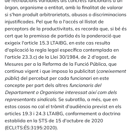
de retribucions variables als concrets funcionaris d'un
òrgan, organisme o entitat, amb la finalitat de valorar
si s'han produït arbitrarietats, abusos o discriminacions
injustificades. Pel que fa a l'accés al llistat de
perceptors de la productivitats, es recorda que, si bé és
cert que la premissa de partida és la ponderació que
exigeix l'article 15.3 LTAIBG, en este cas resulta
d'aplicació la regla legal específica contemplada en
l'article 23.3.c) de la Llei 30/1984, de 2 d'agost, de
Mesures per a la Reforma de la Funció Pública, que
continua vigent i que imposa la publicitat (
coneixement
públic
) del percebut per cada funcionari en este
concepte per part dels altres
funcionaris del
Departament o Organisme interessat així com dels
representants sindicals
. Se subratlla, a més, que en
estos casos no cal el tràmit d'audiència previst en els
articles 19.3 i 24.3 LTAIBG, conformement a doctrina
establida en la STS de 15 d'octubre de 2020
(ECLI:TS:ÉS:3195:2020).