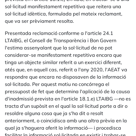
sol·licitud manifestament repetitiva que reitera una
sol·licitud idèntica, formulada pel mateix reclamant,
que va ser prèviament resolta.
Presentada reclamació conforme a l'article 24.1
LTAIBG, el Consell de Transparència i Bon Govern
l'estima assenyalant que la sol·licitud de no pot
considerar-se manifestament repetitiva encara que
tinga un objecte similar referit a un exercici diferent,
atés que, en aquell cas, referit a l'any 2020, l'AEAT va
respondre que encara no disposaven de la informació
sol·licitada. Per aquest motiu no concórrega el
pressupost de fet que determina l'aplicació de la causa
d'inadmissió prevista en l'article 18.1.e) LTAIBG —no es
tracta d'un supòsit en el qual la sol·licitud porte a dir o
resoldre alguna cosa que ja s'ha dit o resolt
anteriorment, o coincidisca amb una altra prèvia en la
qual ja s'haguera oferit la informació— i procedisca
facilitar la informació sol·licitada en existir i trobar-se