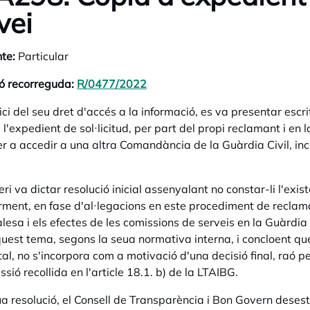
vei
te:
Particular
ó recorreguda:
R/0477/2022
opens in a new tab
ci del seu dret d'accés a la informació, es va presentar escrit 
a l'expedient de sol·licitud, per part del propi reclamant i en
er a accedir a una altra Comandància de la Guàrdia Civil, inc
eri va dictar resolució inicial assenyalant no constar-li l'exi
rment, en fase d'al·legacions en este procediment de reclama
alesa i els efectes de les comissions de serveis en la Guàrdia
uest tema, segons la seua normativa interna, i concloent que e
 tal, no s'incorpora com a motivació d'una decisió final, raó p
sió recollida en l'article 18.1. b) de la LTAIBG.
ua resolució, el Consell de Transparència i Bon Govern deses