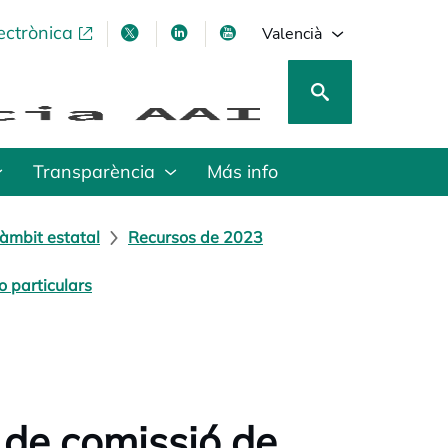
ectrònica
opens in a new tab
opens in a new tab
opens in a new tab
opens in a new tab
Valencià
Transparència
Más info
àmbit estatal
Recursos de 2023
 particulars
 de comissió de