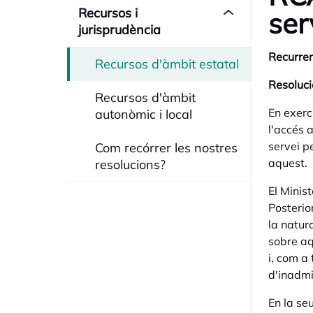
Recursos i
ser
jurisprudència
Recurren
Recursos d'àmbit estatal
Resoluci
Recursos d'àmbit
En exerci
autonòmic i local
l'accés 
servei p
Com recórrer les nostres
aquest.
resolucions?
El Minist
Posterio
la natur
sobre aq
i, com a
d'inadmis
En la se