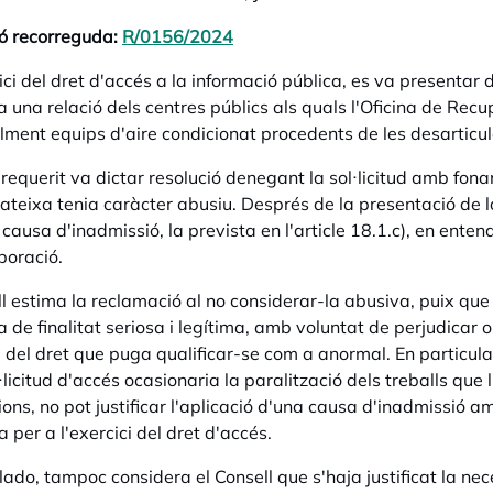
ó recorreguda:
R/0156/2024
opens in a new tab
ci del dret d'accés a la informació pública, es va presentar da
a una relació dels centres públics als quals l'Oficina de Rec
ment equips d'aire condicionat procedents de les desarticu
 requerit va dictar resolució denegant la sol·licitud amb fona
ateixa tenia caràcter abusiu. Després de la presentació de
 causa d'inadmissió, la prevista en l'article 18.1.c), en ente
boració.
ll estima la reclamació al no considerar-la abusiva, puix que
de finalitat seriosa i legítima, amb voluntat de perjudicar o 
ci del dret que puga qualificar-se com a anormal. En particul
l·licitud d'accés ocasionaria la paralització dels treballs qu
ions, no pot justificar l'aplicació d'una causa d'inadmissió
 per a l'exercici del dret d'accés.
 lado, tampoc considera el Consell que s'haja justificat la ne