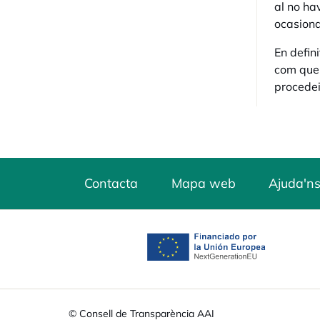
al no ha
ocasiona
En defin
com que 
procedeix
Contacta
Mapa web
Ajuda'ns
opens in a new tab
© Consell de Transparència AAI