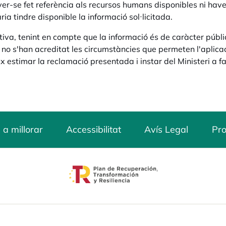
ver-se fet referència als recursos humans disponibles ni hav
ria tindre disponible la informació sol·licitada.
itiva, tenint en compte que la informació és de caràcter públic
no s'han acreditat les circumstàncies que permeten l'aplicac
 estimar la reclamació presentada i instar del Ministeri a faci
 a millorar
Accessibilitat
Avís Legal
Pro
opens in a new tab