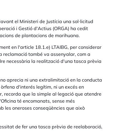
vant el Ministeri de Justícia una sol·licitud
uperació i Gestió d'Actius (ORGA) ha cedit
lacions de plantacions de marihuana.
ment en l'article 18.1.e) LTAIBG, per considerar
 la reclamació també va assenyalar, com a
ndre necessària la realització d'una tasca prèvia
 no aprecia ni una extralimitació en la conducta
òrfena d'interés legítim, ni un excés en
ar, recorda que la simple al·legació que atendre
e l'Oficina té encomanats, sense més
 amb les oneroses conseqüències que això
cessitat de fer una tasca prèvia de reelaboració,