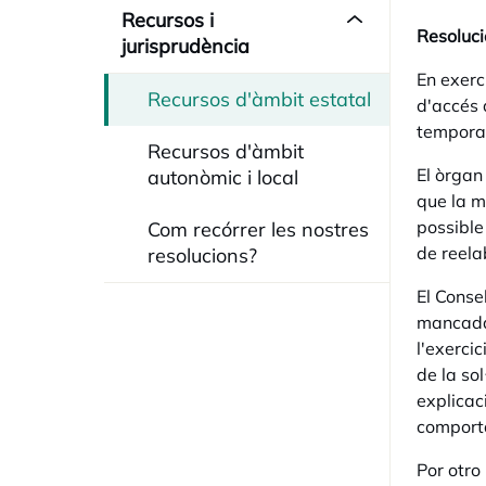
Recursos i
Resoluci
jurisprudència
En exerci
Recursos d'àmbit estatal
d'accés 
temporal
Recursos d'àmbit
El òrgan
autonòmic i local
que la m
possible
Com recórrer les nostres
de reela
resolucions?
El Conse
mancada 
l'exerci
de la so
explicac
comporta
Por otro