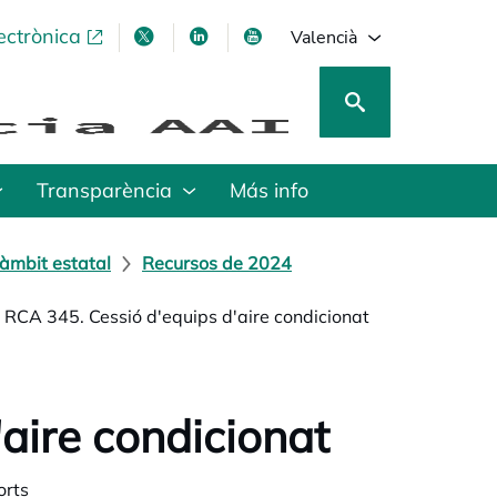
ectrònica
opens in a new tab
opens in a new tab
opens in a new tab
opens in a new tab
Valencià
Transparència
Más info
àmbit estatal
Recursos de 2024
RCA 345. Cessió d'equips d'aire condicionat
aire condicionat
orts