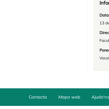
Info
Data
13 d
Direc
Facul
Pone
Voca
Contacta
Mapa web
Ajuda'ns