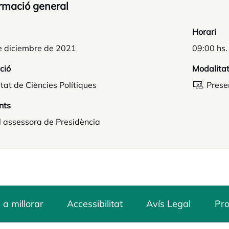
rmació general
Horari
e diciembre de 2021
09:00 hs.
ció
Modalita
tat de Ciències Polítiques
Prese
nts
l assessora de Presidència
 a millorar
Accessibilitat
Avís Legal
Pro