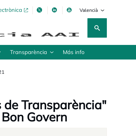
ectrònica
opens in a new tab
opens in a new tab
opens in a new tab
opens in a new tab
Valencià
Transparència
Más info
21
s de Transparència"
i Bon Govern