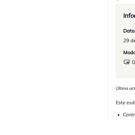
Info
Data
29 d
Moda
O
Última act
Este esd
Contr