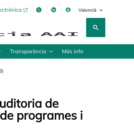
ectrònica
opens in a new tab
opens in a new tab
opens in a new tab
opens in a new tab
Valencià
Transparència
Más info
3)
auditoria de
 de programes i