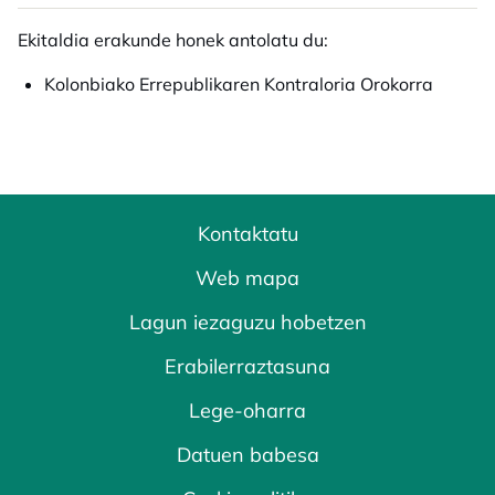
Ekitaldia erakunde honek antolatu du:
Kolonbiako Errepublikaren Kontraloria Orokorra
Kontaktatu
Web mapa
Lagun iezaguzu hobetzen
Erabilerraztasuna
Lege-oharra
Datuen babesa