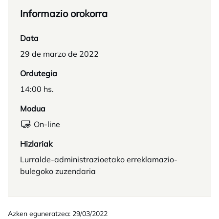
Informazio orokorra
Data
29 de marzo de 2022
Ordutegia
14:00 hs.
Modua
On-line
Hizlariak
Lurralde-administrazioetako erreklamazio-
bulegoko zuzendaria
Azken eguneratzea: 29/03/2022