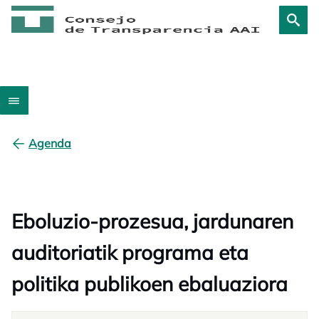
Agenda
Eboluzio-prozesua, jardunaren
auditoriatik programa eta
politika publikoen ebaluaziora