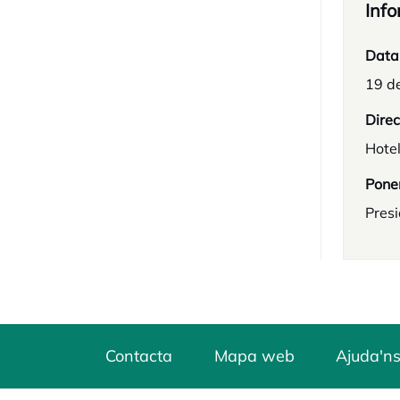
Info
Data
19 d
Direc
Hotel
Pone
Presi
Contacta
Mapa web
Ajuda'ns