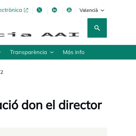
ectrònica
opens in a new tab
opens in a new tab
opens in a new tab
opens in a new tab
Valencià
Transparència
Más info
22
ió don el director