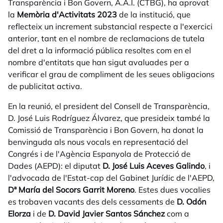
Transparència i Bon Govern, A.A.I. (CTBG), ha aprovat
la
Memòria d'Activitats 2023
de la institució, que
reflecteix un increment substancial respecte a l'exercici
anterior, tant en el nombre de reclamacions de tutela
del dret a la informació pública resoltes com en el
nombre d'entitats que han sigut avaluades per a
verificar el grau de compliment de les seues obligacions
de publicitat activa.
En la reunió, el president del Consell de Transparència,
D. José Luis Rodríguez Álvarez, que presideix també la
Comissió de Transparència i Bon Govern, ha donat la
benvinguda als nous vocals en representació del
Congrés i de l'Agència Espanyola de Protecció de
Dades (AEPD): el diputat
D. José Luis Aceves Galindo
, i
l'advocada de l'Estat-cap del Gabinet Jurídic de l'AEPD,
Dª María del Socors Garrit Moreno
. Estes dues vocalies
es trobaven vacants des dels cessaments de
D. Odón
Elorza
i de
D. David Javier Santos Sánchez
com a