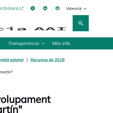
ectrònica
opens in a new tab
opens in a new tab
opens in a new tab
opens in a new tab
Valencià
Transparència
Más info
mbit estatal
Recursos de 2018
martín"
nvolupament
rtín"