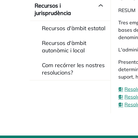
Recursos i
RESUM
jurisprudència
Tres emp
Recursos d'àmbit estatal
bases de
denomin
Recursos d'àmbit
L'admini
autonòmic i local
Presenta
Com recórrer les nostres
determin
resolucions?
suport, 
Resol
Resol
Resol