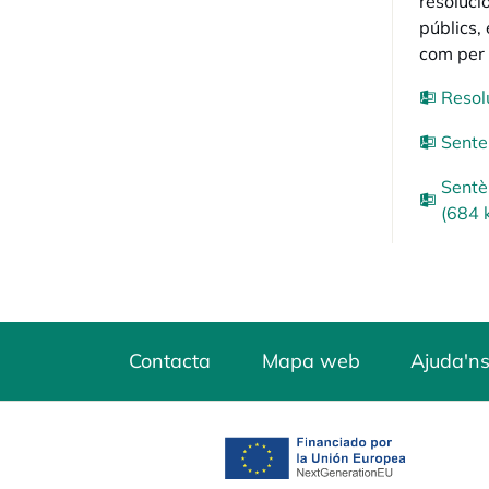
resolució
públics,
com per 
Resol
Sente
Sentè
(684 
Contacta
Mapa web
Ajuda'ns
opens in a new tab