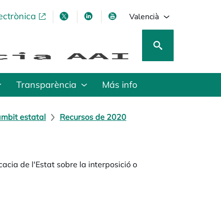
ectrònica
opens in a new tab
opens in a new tab
opens in a new tab
opens in a new tab
Valencià
Transparència
Más info
mbit estatal
Recursos de 2020
acia de l'Estat sobre la interposició o