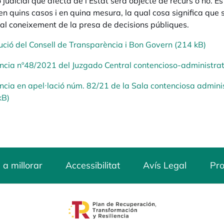
 judicial que afecta de l'Estat serà objecte de recurs o no. És 
 en quins casos i en quina mesura, la qual cosa significa que 
al coneixement de la presa de decisions públiques.
ució del Consell de Transparència i Bon Govern (214 kB)
ncia nº48/2021 del Juzgado Central contencioso-administrat
ncia en apel·lació núm. 82/21 de la Sala contenciosa admini
kB)
 a millorar
Accessibilitat
Avís Legal
Pro
opens in a new tab