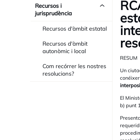
RCA
Recursos i
jurisprudència
est
int
Recursos d'àmbit estatal
res
Recursos d'àmbit
autonòmic i local
RESUM
Com recórrer les nostres
Un ciuta
resolucions?
conéixer
interpos
El Minis
b) punt 1
Presenta
requerid
procedim