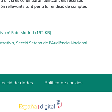
a dir, si es continuaran utilitzant els recursos
són rellevants tant per a la rendició de comptes
ivo nº 5 de Madrid (192 KB)
strativa, Secció Setena de l'Audiència Nacional
tecció de dades
Política de cookies
opens in a new tab