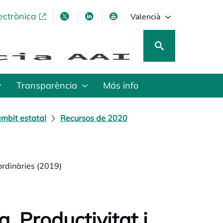
ectrònica
opens in a new tab
opens in a new tab
opens in a new tab
opens in a new tab
Valencià
Transparència
Más info
mbit estatal
Recursos de 2020
aordinàries (2019)
. Productivitat i