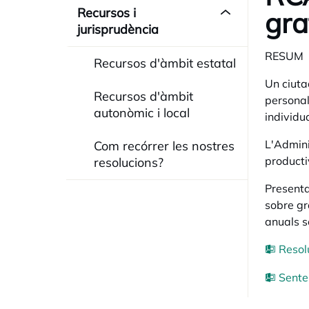
Recursos i
gra
jurisprudència
RESUM
Recursos d'àmbit estatal
Un ciuta
Recursos d'àmbit
personal
autonòmic i local
individu
L'Admini
Com recórrer les nostres
productiv
resolucions?
Presenta
sobre gra
anuals s
Resol
Sente