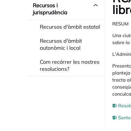
Recursos i
lib
jurisprudència
RESUM
Recursos d'àmbit estatal
Una ciut
Recursos d'àmbit
sobre la 
autonòmic i local
L'Admini
Com recórrer les nostres
Presenta
resolucions?
planteja
tracta a
conseqüè
conculca
Resol
Sente