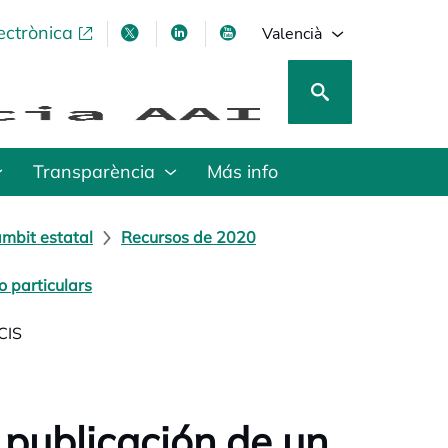
ectrònica
opens in a new tab
opens in a new tab
opens in a new tab
opens in a new tab
Valencià
Transparència
Más info
mbit estatal
Recursos de 2020
 particulars
CIS
publicación de un