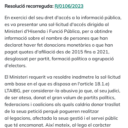
Resolució recorreguda:
R/0106/2023
opens in a new tab
En exercici del seu dret d'accés a la informació pública,
es va presentar una sol·licitud d'accés dirigida al
Ministeri d'Hisenda i Funció Pública, per a obtindre
informació sobre el nombre de persones que han
declarat haver fet donacions monetàries o que han
pagat quotes d'afiliació des de 2015 fins a 2021,
desglossat per partit, formació política o agrupació
d'electors.
El Ministeri requerit va resoldre inadmetre la sol·licitud
amb base en el que es disposa en l'article 18.1.e)
LTAIBG, per considerar-la abusiva ja que, al seu judici,
de ser atesa, donat el gran volum de partits polítics,
federacions i coalicions als quals caldria donar trasllat
de la seua petició perquè pogueren realitzar
al·legacions, afectada la seua gestió i el servei públic
que té encomanat. Així mateix, al·lega el caràcter