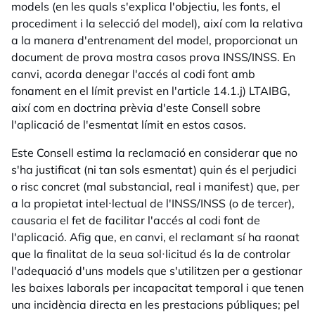
models (en les quals s'explica l'objectiu, les fonts, el
procediment i la selecció del model), així com la relativa
a la manera d'entrenament del model, proporcionat un
document de prova mostra casos prova INSS/INSS. En
canvi, acorda denegar l'accés al codi font amb
fonament en el límit previst en l'article 14.1.j) LTAIBG,
així com en doctrina prèvia d'este Consell sobre
l'aplicació de l'esmentat límit en estos casos.
Este Consell estima la reclamació en considerar que no
s'ha justificat (ni tan sols esmentat) quin és el perjudici
o risc concret (mal substancial, real i manifest) que, per
a la propietat intel·lectual de l'INSS/INSS (o de tercer),
causaria el fet de facilitar l'accés al codi font de
l'aplicació. Afig que, en canvi, el reclamant sí ha raonat
que la finalitat de la seua sol·licitud és la de controlar
l'adequació d'uns models que s'utilitzen per a gestionar
les baixes laborals per incapacitat temporal i que tenen
una incidència directa en les prestacions públiques; pel