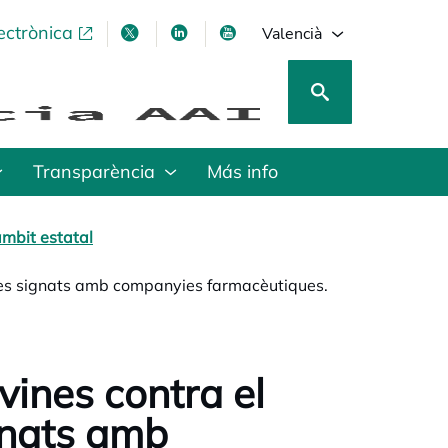
ectrònica
opens in a new tab
opens in a new tab
opens in a new tab
opens in a new tab
Valencià
Transparència
Más info
mbit estatal
ctes signats amb companyies farmacèutiques.
ines contra el
gnats amb