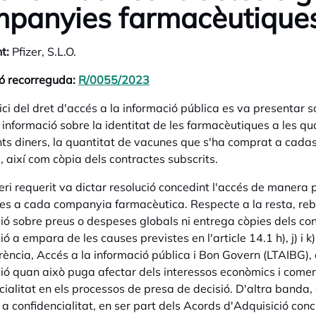
panyies farmacèutiques
t:
Pfizer, S.L.O.
ó recorreguda:
R/0055/2023
opens in a new tab
ci del dret d'accés a la informació pública es va presentar sol
 informació sobre la identitat de les farmacèutiques a les q
ts diners, la quantitat de vacunes que s'ha comprat a cada
 així com còpia dels contractes subscrits.
teri requerit va dictar resolució concedint l'accés de manera
es a cada companyia farmacèutica. Respecte a la resta, rebu
ió sobre preus o despeses globals ni entrega còpies dels cont
ió a empara de les causes previstes en l'article 14.1 h), j) i 
ència, Accés a la informació pública i Bon Govern (LTAIBG), a 
ió quan això puga afectar dels interessos econòmics i comercia
cialitat en els processos de presa de decisió. D'altra banda, 
 a confidencialitat, en ser part dels Acords d'Adquisició co