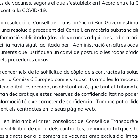
ts de vacunes, segons el que s'estableix en l'Acord entre la
 contra la COVID-19.
ua resolució, el Consell de Transparència i Bon Govern estim
 una resolució precedent del Consell, en matèria substancialm
nformació sol·licitada (dosi de vacunes adquirides, laboratori 
), ja havia sigut facilitada per l'Administració en altres oca
uments que justifiquen un canvi de postura o les raons d'addu
 els precedents casos.
 concerneix de la sol·licitud de còpia dels contractes la soluc
per la Comissió Europea com els subscrits amb les farmacèu
dencialitat. Es recorda, no obstant això, que tant el Tribunal
an declarat que estes reserves de confidencialitat no poden
informació té eixe caràcter de confidencial. Tampoc pot oblid
ent els contractes en la seua pàgina web.
, i en línia amb el criteri consolidat del Consell de Transparè
a sol·licitud de còpia dels contractes; de manera tal que s'ha 
es signats per a la compra de vacunes amb exclusió o limitac