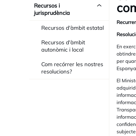
com
Recursos i
jurisprudència
Recurren
Recursos d'àmbit estatal
Resoluci
Recursos d'àmbit
En exerci
autonòmic i local
obtindre
per quan
Com recórrer les nostres
Espanya,
resolucions?
El Minis
adquirid
informac
informac
Transpar
informac
confiden
subjecte