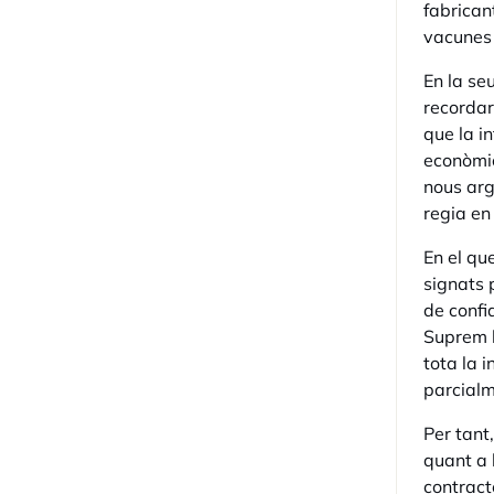
fabrican
vacunes
En la se
recordar
que la i
econòmic
nous arg
regia en
En el que
signats 
de confi
Suprem h
tota la 
parcialm
Per tant
quant a l
contract