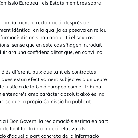
 Comissió Europea i els Estats membres sobre
a parcialment la reclamació, després de
ent idèntica, en la qual ja es posava en relleu
farmacèutic on s'han adquirit i el seu cost
sions, sense que en este cas s'hagen introduït
ir ara una confidencialitat que, en canvi, no
ió és diferent, puix que tant els contractes
tiques estan efectivament subjectes a un deure
 de Justícia de la Unió Europea com el Tribunal
 entendre's amb caràcter absolut; això és, no
ar-se que la pròpia Comissió ha publicat
ncia i Bon Govern, la reclamació s'estima en part
de facilitar la informació relativa als
ió d'aquella part concreta de la informació