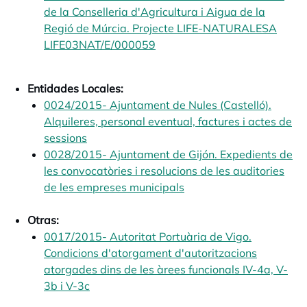
de la Conselleria d'Agricultura i Aigua de la
Regió de Múrcia. Projecte LIFE-NATURALESA
LIFE03NAT/E/000059
opens in a new tab
Entidades Locales:
0024/2015- Ajuntament de Nules (Castelló).
Alquileres, personal eventual, factures i actes de
sessions
opens in a new tab
0028/2015- Ajuntament de Gijón. Expedients de
les convocatòries i resolucions de les auditories
de les empreses municipals
opens in a new tab
Otras:
0017/2015- Autoritat Portuària de Vigo.
Condicions d'atorgament d'autoritzacions
atorgades dins de les àrees funcionals IV-4a, V-
3b i V-3c
opens in a new tab