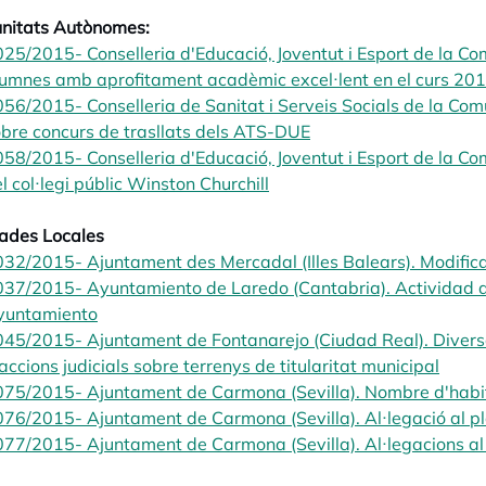
nitats Autònomes:
25/2015- Conselleria d'Educació, Joventut i Esport de la Co
lumnes amb aprofitament acadèmic excel·lent en el curs 2
56/2015- Conselleria de Sanitat i Serveis Socials de la Co
bre concurs de trasllats dels ATS-DUE
opens in a new tab
58/2015- Conselleria d'Educació, Joventut i Esport de la C
l col·legi públic Winston Churchill
opens in a new tab
ades Locales
32/2015- Ajuntament des Mercadal (Illes Balears). Modific
037/2015- Ayuntamiento de Laredo (Cantabria). Actividad 
yuntamiento
opens in a new tab
45/2015- Ajuntament de Fontanarejo (Ciudad Real). Diversa
accions judicials sobre terrenys de titularitat municipal
opens
75/2015- Ajuntament de Carmona (Sevilla). Nombre d'habita
76/2015- Ajuntament de Carmona (Sevilla). Al·legació al p
77/2015- Ajuntament de Carmona (Sevilla). Al·legacions al