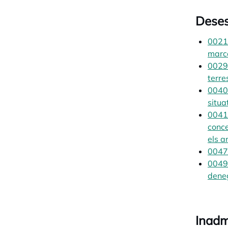
Dese
0021/
marc
0029/
terre
0040/
situa
0041/
conce
els 
0047/
0049/
deneg
Inadm