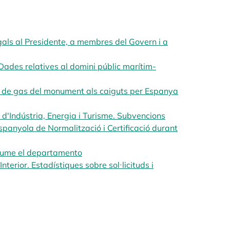
als al Presidente, a membres del Govern i a
Dades relatives al domini públic marítim-
 de gas del monument als caiguts per Espanya
 d'Indústria, Energia i Turisme. Subvencions
spanyola de Normalització i Certificació durant
sume el departamento
opens in a new tab
nterior. Estadístiques sobre sol·licituds i