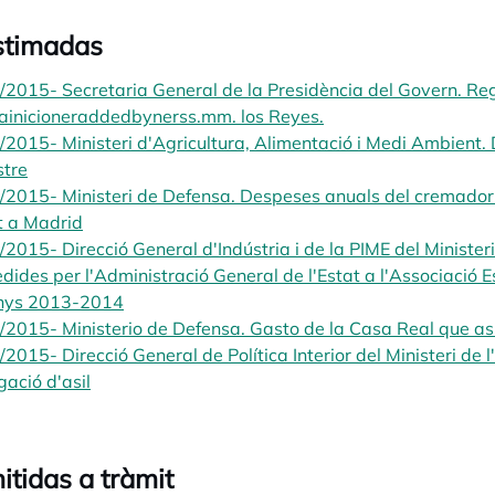
stimadas
2015- Secretaria General de la Presidència del Govern. Reg
ainicioneraddedbynerss.mm. los Reyes.
opens in a new tab
2015- Ministeri d'Agricultura, Alimentació i Medi Ambient. 
stre
opens in a new tab
2015- Ministeri de Defensa. Despeses anuals del cremador
t a Madrid
opens in a new tab
2015- Direcció General d'Indústria i de la PIME del Ministeri
dides per l'Administració General de l'Estat a l'Associació E
anys 2013-2014
opens in a new tab
2015- Ministerio de Defensa. Gasto de la Casa Real que a
2015- Direcció General de Política Interior del Ministeri de l'I
ació d'asil
opens in a new tab
itidas a tràmit