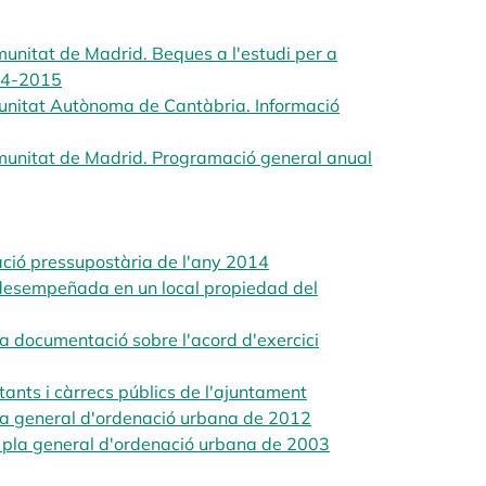
munitat de Madrid. Beques a l'estudi per a
014-2015
opens in a new tab
munitat Autònoma de Cantàbria. Informació
omunitat de Madrid. Programació general anual
ació pressupostària de l'any 2014
opens in a new tab
desempeñada en un local propiedad del
 documentació sobre l'acord d'exercici
 in a new tab
nts i càrrecs públics de l'ajuntament
opens in a new tab
la general d'ordenació urbana de 2012
opens in a new tab
 pla general d'ordenació urbana de 2003
opens in a new tab