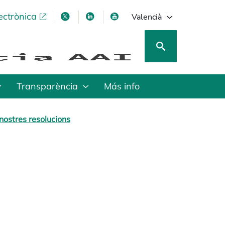
ectrònica
opens in a new tab
opens in a new tab
opens in a new tab
opens in a new tab
Valencià
Transparència
Más info
nostres resolucions