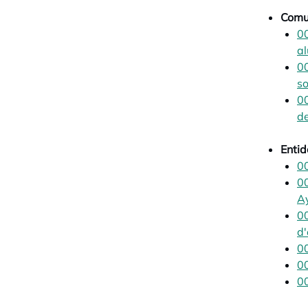
Comu
00
a
00
so
00
de
Entid
00
0
A
00
d'
00
00
00