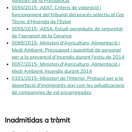
Ministeri de la Presidència
opens in a new tab
0050/2015- AEAT. Criteris de valoració i
funcionament del tribunal del procés selectiu al Cos
Tècnic d'Hisenda de l'Estat
opens in a new tab
0055/2015- AESA. Estudi aeronàutic de seguretat
de l'aeroport de la Corunya
opens in a new tab
0089/2015- Ministeri d'Agricultura, Alimentació i
Medi Ambient. Pressupost i quantitat de personal
per a la prevenció d'incendis durant l'estiu de 2014
ope
0097/2015- Ministeri d'Agricultura, Alimentació i
Medi Ambient. Incendis durant 2014
opens in a new ta
0101/2015- Ministeri de l'Interior. Protocol per a la
deportació d'immigrants així com les adjudicacions
de companyies de vol encarregades
opens in a new ta
Inadmitidas a tràmit