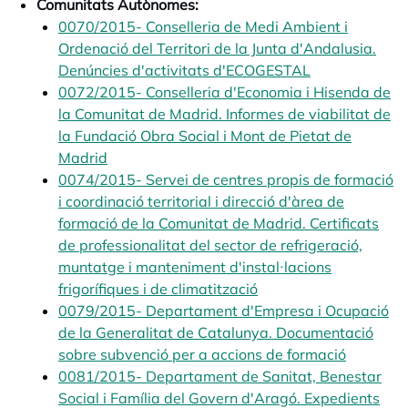
Comunitats Autònomes:
0070/2015- Conselleria de Medi Ambient i
Ordenació del Territori de la Junta d'Andalusia.
Denúncies d'activitats d'ECOGESTAL
opens in a ne
0072/2015- Conselleria d'Economia i Hisenda de
la Comunitat de Madrid. Informes de viabilitat de
la Fundació Obra Social i Mont de Pietat de
Madrid
opens in a new tab
0074/2015- Servei de centres propis de formació
i coordinació territorial i direcció d'àrea de
formació de la Comunitat de Madrid. Certificats
de professionalitat del sector de refrigeració,
muntatge i manteniment d'instal·lacions
frigorífiques i de climatització
opens in a new tab
0079/2015- Departament d'Empresa i Ocupació
de la Generalitat de Catalunya. Documentació
sobre subvenció per a accions de formació
opens in
0081/2015- Departament de Sanitat, Benestar
Social i Família del Govern d'Aragó. Expedients