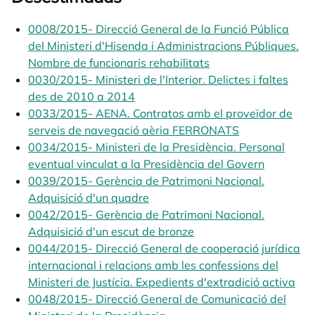
0008/2015- Direcció General de la Funció Pública
del Ministeri d'Hisenda i Administracions Públiques.
Nombre de funcionaris rehabilitats
opens in a new tab
0030/2015- Ministeri de l'Interior. Delictes i faltes
des de 2010 a 2014
opens in a new tab
0033/2015- AENA. Contratos amb el proveïdor de
serveis de navegació aèria FERRONATS
opens in a ne
0034/2015- Ministeri de la Presidència. Personal
eventual vinculat a la Presidència del Govern
opens in 
0039/2015- Gerència de Patrimoni Nacional.
Adquisició d'un quadre
opens in a new tab
0042/2015- Gerència de Patrimoni Nacional.
Adquisició d'un escut de bronze
opens in a new tab
0044/2015- Direcció General de cooperació jurídica
internacional i relacions amb les confessions del
Ministeri de Justícia. Expedients d'extradició activa
ope
0048/2015- Direcció General de Comunicació del