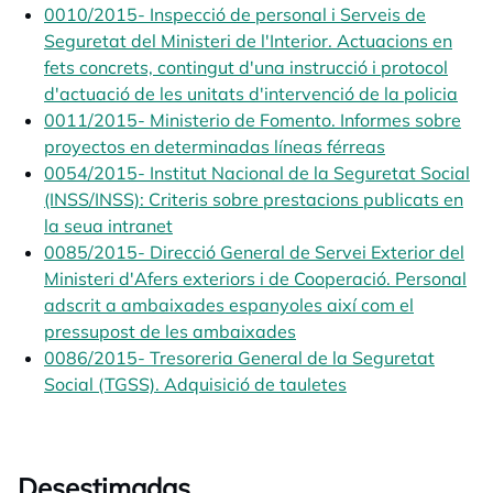
0010/2015- Inspecció de personal i Serveis de
Seguretat del Ministeri de l'Interior. Actuacions en
fets concrets, contingut d'una instrucció i protocol
d'actuació de les unitats d'intervenció de la policia
open
0011/2015- Ministerio de Fomento. Informes sobre
proyectos en determinadas líneas férreas
opens in a n
0054/2015- Institut Nacional de la Seguretat Social
(INSS/INSS): Criteris sobre prestacions publicats en
la seua intranet
opens in a new tab
0085/2015- Direcció General de Servei Exterior del
Ministeri d'Afers exteriors i de Cooperació. Personal
adscrit a ambaixades espanyoles així com el
pressupost de les ambaixades
opens in a new tab
0086/2015- Tresoreria General de la Seguretat
Social (TGSS). Adquisició de tauletes
opens in a new t
Desestimadas