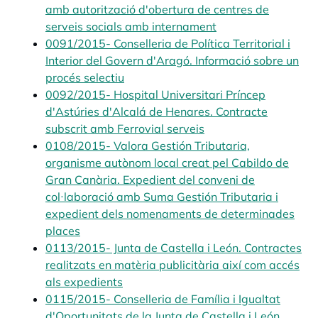
amb autorització d'obertura de centres de
serveis socials amb internament
opens in a new tab
0091/2015- Conselleria de Política Territorial i
Interior del Govern d'Aragó. Informació sobre un
procés selectiu
opens in a new tab
0092/2015- Hospital Universitari Príncep
d'Astúries d'Alcalá de Henares. Contracte
subscrit amb Ferrovial serveis
opens in a new tab
0108/2015- Valora Gestión Tributaria,
organisme autònom local creat pel Cabildo de
Gran Canària. Expedient del conveni de
col·laboració amb Suma Gestión Tributaria i
expedient dels nomenaments de determinades
places
opens in a new tab
0113/2015- Junta de Castella i León. Contractes
realitzats en matèria publicitària així com accés
als expedients
opens in a new tab
0115/2015- Conselleria de Família i Igualtat
d'Oportunitats de la Junta de Castella i León.