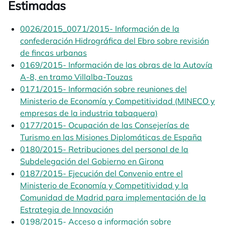
Estimadas
0026/2015_0071/2015- Información de la
confederación Hidrográfica del Ebro sobre revisión
de fincas urbanas
opens in a new tab
0169/2015- Información de las obras de la Autovía
A-8, en tramo Villalba-Touzas
opens in a new tab
0171/2015- Información sobre reuniones del
Ministerio de Economía y Competitividad (MINECO y
empresas de la industria tabaquera)
opens in a new t
0177/2015- Ocupación de las Consejerías de
Turismo en las Misiones Diplomáticas de España
opens
0180/2015- Retribuciones del personal de la
Subdelegación del Gobierno en Girona
opens in a new 
0187/2015- Ejecución del Convenio entre el
Ministerio de Economía y Competitividad y la
Comunidad de Madrid para implementación de la
Estrategia de Innovación
opens in a new tab
0198/2015- Acceso a información sobre