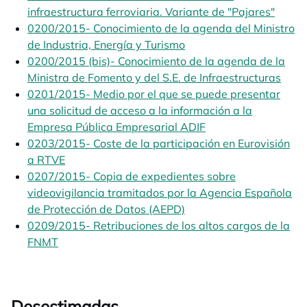
infraestructura ferroviaria. Variante de "Pajares"
opens
0200/2015- Conocimiento de la agenda del Ministro
de Industria, Energía y Turismo
opens in a new tab
0200/2015 (bis)- Conocimiento de la agenda de la
Ministra de Fomento y del S.E. de Infraestructuras
0201/2015- Medio por el que se puede presentar
una solicitud de acceso a la información a la
Empresa Pública Empresarial ADIF
opens in a new tab
0203/2015- Coste de la participación en Eurovisión
a RTVE
opens in a new tab
0207/2015- Copia de expedientes sobre
videovigilancia tramitados por la Agencia Española
de Protección de Datos (AEPD)
opens in a new tab
0209/2015- Retribuciones de los altos cargos de la
FNMT
opens in a new tab
Desestimadas