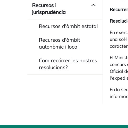
Recursos i
Recurren
jurisprudència
Resoluci
Recursos d'àmbit estatal
En exerc
una sol·l
Recursos d'àmbit
caracter
autonòmic i local
El Minis
Com recórrer les nostres
concurs e
resolucions?
Oficial 
l'expedie
En la se
informac