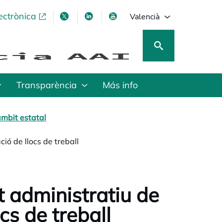
ectrònica
opens in a new tab
opens in a new tab
opens in a new tab
opens in a new tab
Valencià
Transparència
Más info
mbit estatal
ió de llocs de treball
 administratiu de
cs de treball