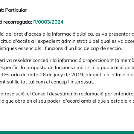
t:
Particular
ó recorreguda:
R/0083/2024
opens in a new tab
ici del dret d'accés a la informació pública, es va presentar 
icitud d'accés a l'expedient administratiu pel qual es va acord
ístiques essencials i funcions d'un lloc de cap de secció.
teri va resoldre concedir la informació proporcionant la memòr
specífic, la proposta de funcions i mèrits, i la publicació de 
del Estado de data 26 de juny de 2019; afegint, en la fase d'
nt sol·licitat tal com el concep l'interessat.
ua resolució, el Consell desestima la reclamació per entendre 
ió que obra en el seu poder, d'acord amb el que s'estableix e