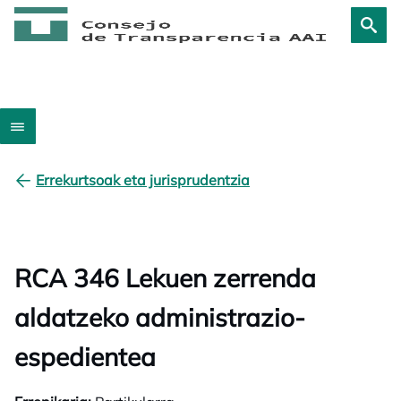
Errekurtsoak eta jurisprudentzia
RCA 346 Lekuen zerrenda
aldatzeko administrazio-
espedientea