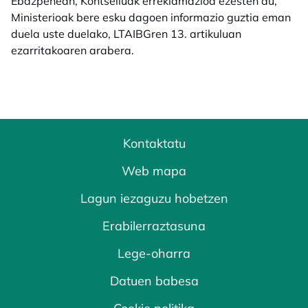
Ebazpenean, Kontseiluak erreklamazioa ezesten du,
Ministerioak bere esku dagoen informazio guztia eman
duela uste duelako, LTAIBGren 13. artikuluan
ezarritakoaren arabera.
Kontaktatu
Web mapa
Lagun iezaguzu hobetzen
Erabilerraztasuna
Lege-oharra
Datuen babesa