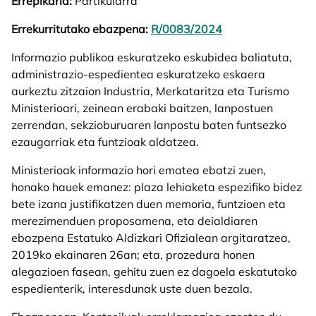
Errepikaria:
Partikularra
Errekurritutako ebazpena:
R/0083/2024
opens in a new t
Informazio publikoa eskuratzeko eskubidea baliatuta,
administrazio-espedientea eskuratzeko eskaera
aurkeztu zitzaion Industria, Merkataritza eta Turismo
Ministerioari, zeinean erabaki baitzen, lanpostuen
zerrendan, sekzioburuaren lanpostu baten funtsezko
ezaugarriak eta funtzioak aldatzea.
Ministerioak informazio hori ematea ebatzi zuen,
honako hauek emanez: plaza lehiaketa espezifiko bidez
bete izana justifikatzen duen memoria, funtzioen eta
merezimenduen proposamena, eta deialdiaren
ebazpena Estatuko Aldizkari Ofizialean argitaratzea,
2019ko ekainaren 26an; eta, prozedura honen
alegazioen fasean, gehitu zuen ez dagoela eskatutako
espedienterik, interesdunak uste duen bezala.