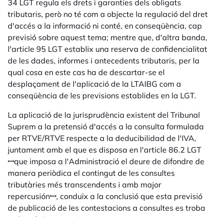
34 LGT regula els drets i garanties dels obligats
tributaris, però no té com a objecte la regulació del dret
d'accés a la informació ni conté, en conseqüència, cap
previsió sobre aquest tema; mentre que, d'altra banda,
l'article 95 LGT establix una reserva de confidencialitat
de les dades, informes i antecedents tributaris, per la
qual cosa en este cas ha de descartar-se el
desplaçament de l'aplicació de la LTAIBG com a
conseqüència de les previsions establides en la LGT.
La aplicació de la jurisprudència existent del Tribunal
Suprem a la pretensió d'accés a la consulta formulada
per RTVE/RTVE respecte a la deducibilidad de l'IVA,
juntament amb el que es disposa en l'article 86.2 LGT
ꟷque imposa a l'Administració el deure de difondre de
manera periòdica el contingut de les consultes
tributàries més transcendents i amb major
repercusiónꟷ, conduïx a la conclusió que esta previsió
de publicació de les contestacions a consultes es troba